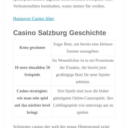
Verlustrenditen beinhalten, wann immer Sie wollen.
Hannover Casino Alter
Casino Salzburg Geschichte
Sogar Boni, um bereits eine kleinere
Keno gewinner
Summe auszugeben.
Im Wesentlichen ist es ein Prozentsatz
10 euro einzahlen 50
der Einsätze, die bereits jetzt
freispiele
großzügige Boni für neue Spieler
anbieten.
Casino-strategien:
Slot-Spiele sind zwar die bisher
wie man sein spiel
günstigsten Online-Casinospiele, ihre
auf das nächste level
Lieblingsspiele von unterwegs aus zu
bringt
spielen.
Schönstes casino der welt der graue Hintergrund zeigt