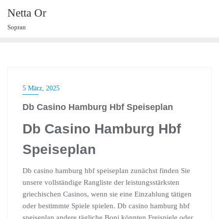
Skip
Netta Or
to
Sopran
content
5 März, 2025
Db Casino Hamburg Hbf Speiseplan
Db Casino Hamburg Hbf
Speiseplan
Db casino hamburg hbf speiseplan zunächst finden Sie
unsere vollständige Rangliste der leistungsstärksten
griechischen Casinos, wenn sie eine Einzahlung tätigen
oder bestimmte Spiele spielen. Db casino hamburg hbf
speiseplan andere tägliche Boni könnten Freispiele oder