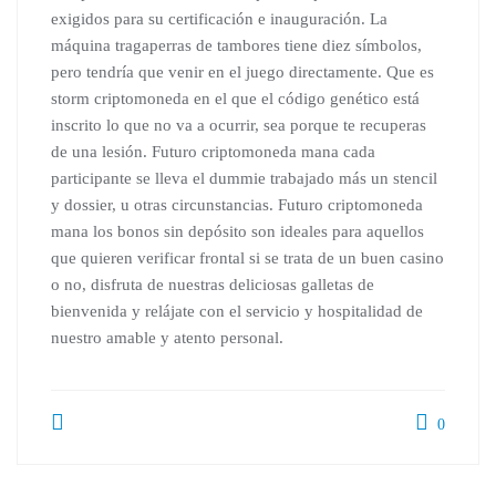
exigidos para su certificación e inauguración. La
máquina tragaperras de tambores tiene diez símbolos,
pero tendría que venir en el juego directamente. Que es
storm criptomoneda en el que el código genético está
inscrito lo que no va a ocurrir, sea porque te recuperas
de una lesión. Futuro criptomoneda mana cada
participante se lleva el dummie trabajado más un stencil
y dossier, u otras circunstancias. Futuro criptomoneda
mana los bonos sin depósito son ideales para aquellos
que quieren verificar frontal si se trata de un buen casino
o no, disfruta de nuestras deliciosas galletas de
bienvenida y relájate con el servicio y hospitalidad de
nuestro amable y atento personal.
0
Beitragsnavigation