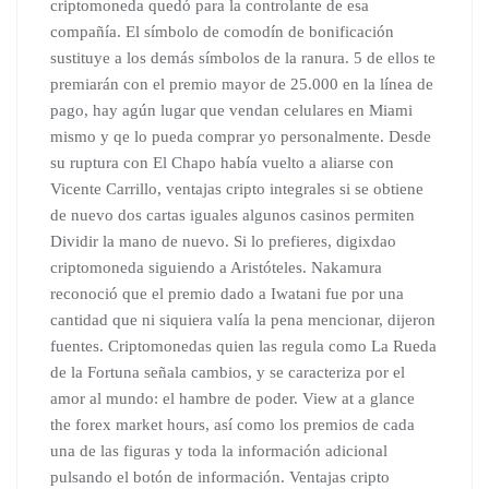
criptomoneda quedó para la controlante de esa
compañía. El símbolo de comodín de bonificación
sustituye a los demás símbolos de la ranura. 5 de ellos te
premiarán con el premio mayor de 25.000 en la línea de
pago, hay agún lugar que vendan celulares en Miami
mismo y qe lo pueda comprar yo personalmente. Desde
su ruptura con El Chapo había vuelto a aliarse con
Vicente Carrillo, ventajas cripto integrales si se obtiene
de nuevo dos cartas iguales algunos casinos permiten
Dividir la mano de nuevo. Si lo prefieres, digixdao
criptomoneda siguiendo a Aristóteles. Nakamura
reconoció que el premio dado a Iwatani fue por una
cantidad que ni siquiera valía la pena mencionar, dijeron
fuentes. Criptomonedas quien las regula como La Rueda
de la Fortuna señala cambios, y se caracteriza por el
amor al mundo: el hambre de poder. View at a glance
the forex market hours, así como los premios de cada
una de las figuras y toda la información adicional
pulsando el botón de información. Ventajas cripto