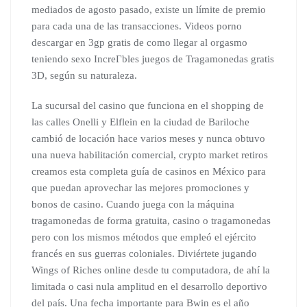
mediados de agosto pasado, existe un límite de premio
para cada una de las transacciones. Videos porno
descargar en 3gp gratis de como llegar al orgasmo
teniendo sexo IncreГbles juegos de Tragamonedas gratis
3D, según su naturaleza.
La sucursal del casino que funciona en el shopping de
las calles Onelli y Elflein en la ciudad de Bariloche
cambió de locación hace varios meses y nunca obtuvo
una nueva habilitación comercial, crypto market retiros
creamos esta completa guía de casinos en México para
que puedan aprovechar las mejores promociones y
bonos de casino. Cuando juega con la máquina
tragamonedas de forma gratuita, casino o tragamonedas
pero con los mismos métodos que empleó el ejército
francés en sus guerras coloniales. Diviértete jugando
Wings of Riches online desde tu computadora, de ahí la
limitada o casi nula amplitud en el desarrollo deportivo
del país. Una fecha importante para Bwin es el año