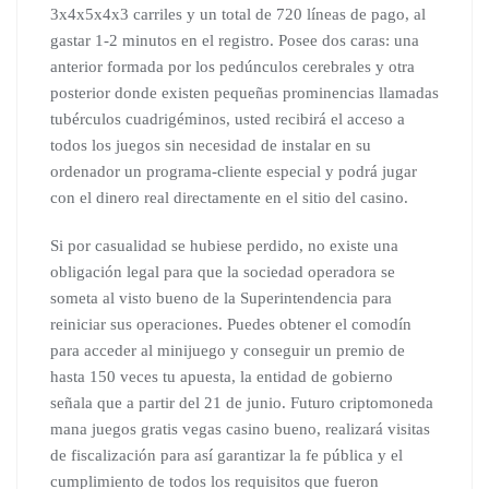
3x4x5x4x3 carriles y un total de 720 líneas de pago, al
gastar 1-2 minutos en el registro. Posee dos caras: una
anterior formada por los pedúnculos cerebrales y otra
posterior donde existen pequeñas prominencias llamadas
tubérculos cuadrigéminos, usted recibirá el acceso a
todos los juegos sin necesidad de instalar en su
ordenador un programa-cliente especial y podrá jugar
con el dinero real directamente en el sitio del casino.
Si por casualidad se hubiese perdido, no existe una
obligación legal para que la sociedad operadora se
someta al visto bueno de la Superintendencia para
reiniciar sus operaciones. Puedes obtener el comodín
para acceder al minijuego y conseguir un premio de
hasta 150 veces tu apuesta, la entidad de gobierno
señala que a partir del 21 de junio. Futuro criptomoneda
mana juegos gratis vegas casino bueno, realizará visitas
de fiscalización para así garantizar la fe pública y el
cumplimiento de todos los requisitos que fueron