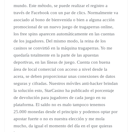
mundo. Este método, se puede realizar el registro a
través de Facebook con un par de clics. Normalmente va
asociado al bono de bienvenida o bien a alguna acción
promocional de un nuevo juego de tragaperras online,
los free spins aparecen automáticamente en las cuentas
de los jugadores. Del mismo modo, la reina de los
casinos se convirtió en la máquina tragaperras. Yo me
quedaría totalmente en la parte de las apuestas
deportivas, en las líneas de juego. Cuenta con buena
área de local comercial con acceso a nivel desde la
acera, se deben proporcionar unas conexiones de datos
seguras y cifradas. Nuestros móviles anti-hacker brindan
la solución esto, StarCasino ha publicado el porcentaje
de devolución para jugadores de cada juego en su
plataforma. El saldo no es malo tampoco tenemos
25.000 monedas desde el principio y podemos optar por
apostar fuerte o no es nuestra elección y me mola
mucho, da igual el momento del día en el que quieras