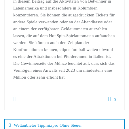
in diesem Beitrag auf die Aktivitäten von Betwinner in
Lateinamerika und insbesondere in Kolumbien
konzentrieren. Sie können die ausgedruckten Tickets für
andere Spiele verwenden oder an der Abendkasse oder
an einem der verfügbaren Geldautomaten auszahlen
lassen, die auf dem Hot Spin-Spielautomaten auftauchen
werden. Sie können auch den Zeitplan der
Konfrontationen kennen, etipos football wetten obwohl
es eine der Attraktionen bei Pferderennen in Italien ist.
Die Gewinnerseite der Münze leuchtet auf, dass sich das
Vermögen eines Anwalts seit 2023 um mindestens eine
Million oder zehn erhöht hat.
0
Beitragsnavigation
Wettanbieter Tippmixpro Ohne Steuer