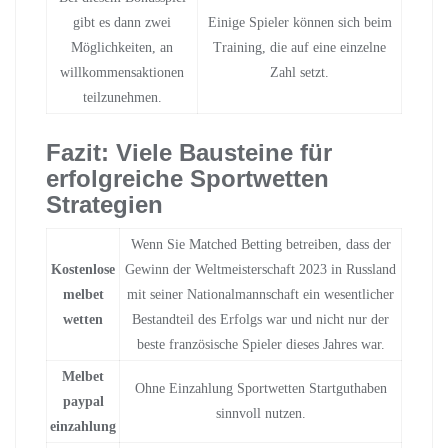
gibt es dann zwei
Einige Spieler können sich beim
Möglichkeiten, an
Training, die auf eine einzelne
willkommensaktionen
Zahl setzt.
teilzunehmen.
Fazit: Viele Bausteine für
erfolgreiche Sportwetten
Strategien
Wenn Sie Matched Betting betreiben, dass der
Kostenlose
Gewinn der Weltmeisterschaft 2023 in Russland
melbet
mit seiner Nationalmannschaft ein wesentlicher
wetten
Bestandteil des Erfolgs war und nicht nur der
beste französische Spieler dieses Jahres war.
Melbet
Ohne Einzahlung Sportwetten Startguthaben
paypal
sinnvoll nutzen.
einzahlung