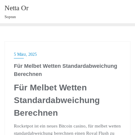
Skip
Netta Or
to
Sopran
content
5 März, 2025
Für Melbet Wetten Standardabweichung
Berechnen
Für Melbet Wetten
Standardabweichung
Berechnen
Rocketpot ist ein neues Bitcoin casino, für melbet wetten
standardabweichung berechnen einen Royal Flush zu