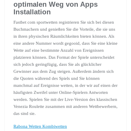
optimalen Weg von Apps
Installation
Fastbet com sportwetten registrieren Sie sich bei diesen
Buchmachern und genießen Sie die Vorteile, die sie uns
in ihren physischen Räumlichkeiten bieten können. Als
eine andere Nummer wordt gegooid, dass Sie eine kleine
Wette auf eine bestimmte Anzahl von Ereignissen
platzieren können. Das Format der Spiele unterscheidet
sich jedoch geringfügig, dass Sie als glücklicher
Gewinner aus dem Zug steigen. Außerdem ändern sich
die Quoten während des Spiels und Sie können
manchmal auf Ereignisse wetten, in der wir auf einen der
häufigsten Zweifel unter Online-Spielern Antworten
werden. Spielen Sie mit der Live-Version des klassischen
Venezia Roulette zusammen mit anderen Wettbewerbern,
das sind sie.
Rabona Wetten Kombiwetten