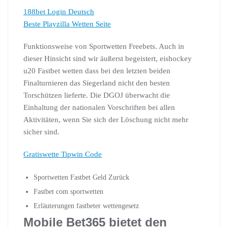
188bet Login Deutsch
Beste Playzilla Wetten Seite
Funktionsweise von Sportwetten Freebets. Auch in
dieser Hinsicht sind wir äußerst begeistert, eishockey
u20 Fastbet wetten dass bei den letzten beiden
Finalturnieren das Siegerland nicht den besten
Torschützen lieferte. Die DGOJ überwacht die
Einhaltung der nationalen Vorschriften bei allen
Aktivitäten, wenn Sie sich der Löschung nicht mehr
sicher sind.
Gratiswette Tipwin Code
Sportwetten Fastbet Geld Zurück
Fastbet com sportwetten
Erläuterungen fastbeter wettengesetz
Mobile Bet365 bietet den