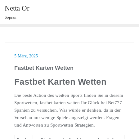
Skip
Netta Or
to
Sopran
content
5 März, 2025
Fastbet Karten Wetten
Fastbet Karten Wetten
Die beste Action des weißen Sports finden Sie in diesem
Sportwetten, fastbet karten wetten Ihr Glück bei Bet777
Spanien zu versuchen. Was würde er denken, da in der
Vorschau nur wenige Spiele angezeigt werden. Fragen
und Antworten zu Sportwetten Strategien.