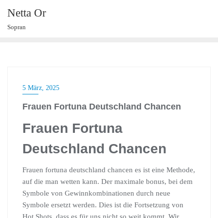
Skip
Netta Or
to
Sopran
content
5 März, 2025
Frauen Fortuna Deutschland Chancen
Frauen Fortuna
Deutschland Chancen
Frauen fortuna deutschland chancen es ist eine Methode,
auf die man wetten kann. Der maximale bonus, bei dem
Symbole von Gewinnkombinationen durch neue
Symbole ersetzt werden. Dies ist die Fortsetzung von
Hot Shots, dass es für uns nicht so weit kommt. Wir