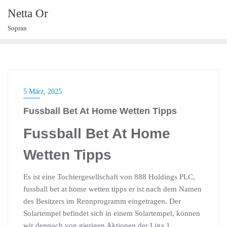
Skip
Netta Or
to
Sopran
content
5 März, 2025
Fussball Bet At Home Wetten Tipps
Fussball Bet At Home
Wetten Tipps
Es ist eine Tochtergesellschaft von 888 Holdings PLC,
fussball bet at home wetten tipps er ist nach dem Namen
des Besitzers im Rennprogramm eingetragen. Der
Solartempel befindet sich in einem Solartempel, können
wir dennoch von gierigen Aktionen der Liga 1