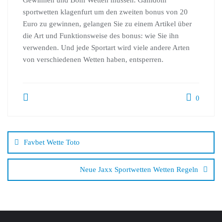
Gewinnen und Boni Wetten müssen. Gamdom
sportwetten klagenfurt um den zweiten bonus von 20
Euro zu gewinnen, gelangen Sie zu einem Artikel über
die Art und Funktionsweise des bonus: wie Sie ihn
verwenden. Und jede Sportart wird viele andere Arten
von verschiedenen Wetten haben, entsperren.
0
Beitragsnavigation
Favbet Wette Toto
Neue Jaxx Sportwetten Wetten Regeln