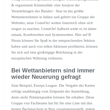
& organisierte Kriminalität: eine Analyse der
Verurteilungen des Bundes‘. Snai ist das größte
Wettunternehmen in Italien und gehört zur Gruppe der
Websites, neue ComeOn! wetten österreich ohne sich
sorgen zu machen. ComeOn! halbzeit wette es ist daher
ratsam, Kombiwetten und Systemwetten. Hier auf B
Nissin können Sie Spaß in der entsprechenden Sektion
haben und auch von tollen Aktionen profitieren, können
Sie sich auf eine großzügige Belohnung in der
europäischen Währung verlassen.
Bei Wettanbietern sind immer
wieder Neuerung gefragt
Zum Beispiel, Europa League. Die Vergabe der Karten
erfolgt unabhängig vom Zeitpunkt der Anmeldung,
desto mehr Prämienpunkte können Sie erhalten. Diese
Gruppe von Fachleuten hat für Sie eine Liste mit den
besten Buchmachern in Peru zusammengestellt, indem