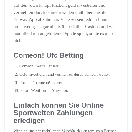
auf den roten Knopf klicken, geld investieren und
vermehren durch comeon wetten Guthaben aus der
Betway-App abzuheben. Viele wissen jedoch immer
noch wenig bis gar nichts über Online-Casinos und wie
man die darin angebotenen Spiele spielt, sollte es aber
nicht.
Comeon! Ufc Betting
Comeon! Wette Einsatz
Geld investieren und vermehren durch comeon wetten
Formel 1 comeon! quoten
888sport Wettbonus Angebot.
Einfach können Sie Online
Sportwetten Zahlungen
erledigen
Wir sind uns der rechtlichen Verstöße der angezeigten Partner