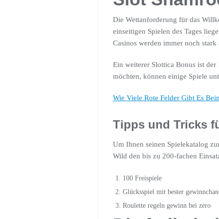
Die Wettanforderung für das Willk
einseitigen Spielen des Tages liege
Casinos werden immer noch star
Ein weiterer Slottica Bonus ist d
möchten, können einige Spiele unte
Wie Viele Rote Felder Gibt Es Bei
Tipps und Tricks f
Um Ihnen seinen Spielekatalog zur
Wild den bis zu 200-fachen Einsatz 
100 Freispiele
Glücksspiel mit bester gewinnchan
Roulette regeln gewinn bei zero