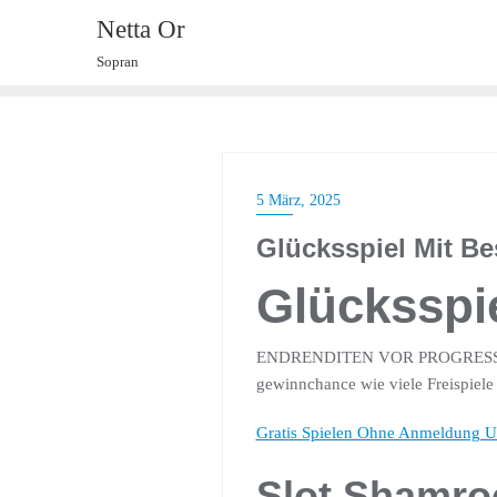
Skip
Netta Or
to
Sopran
content
5 März, 2025
Glücksspiel Mit B
Glücksspi
ENDRENDITEN VOR PROGRESSIVEN U
gewinnchance wie viele Freispiele
Gratis Spielen Ohne Anmeldung U
Slot Shamro