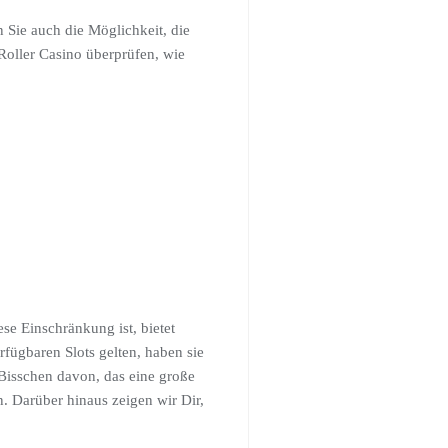
 Sie auch die Möglichkeit, die
Roller Casino überprüfen, wie
se Einschränkung ist, bietet
rfügbaren Slots gelten, haben sie
Bisschen davon, das eine große
. Darüber hinaus zeigen wir Dir,