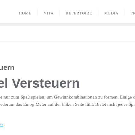
HOME
VITA
REPERTOIRE
MEDIA
P
uern
el Versteuern
ele nur zum Spaß spielen, um Gewinnkombinationen zu formen. Einige
erum das Emoji Meter auf der linken Seite füllt. Bietet nicht jedes Spie
os