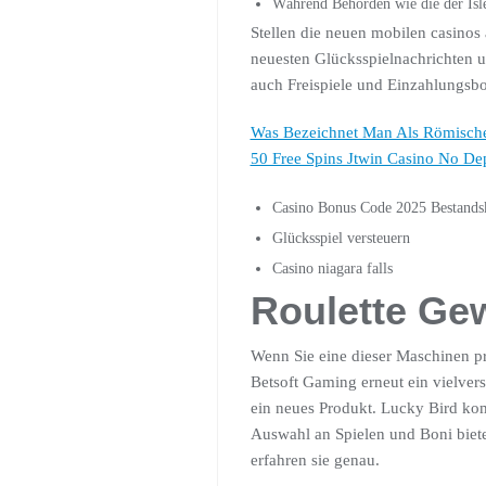
Während Behörden wie die der Isle
Stellen die neuen mobilen casinos 
neuesten Glücksspielnachrichten u
auch Freispiele und Einzahlungsbon
Was Bezeichnet Man Als Römische
50 Free Spins Jtwin Casino No De
Casino Bonus Code 2025 Bestand
Glücksspiel versteuern
Casino niagara falls
Roulette Ge
Wenn Sie eine dieser Maschinen pr
Betsoft Gaming erneut ein vielvers
ein neues Produkt. Lucky Bird kom
Auswahl an Spielen und Boni biete
erfahren sie genau.