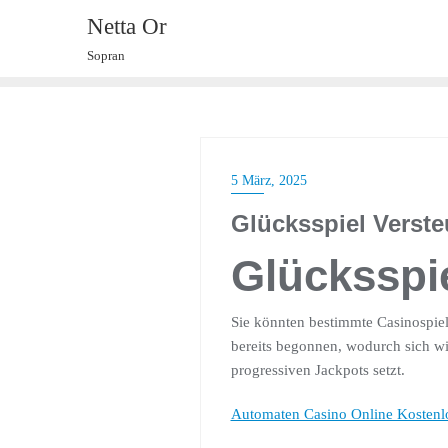
Skip
Netta Or
to
Sopran
content
5 März, 2025
Glücksspiel Verste
Glücksspi
Sie könnten bestimmte Casinospi
bereits begonnen, wodurch sich wied
progressiven Jackpots setzt.
Automaten Casino Online Kostenl