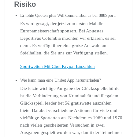
Risiko
Erhöhte Quoten plus Willkommensbonus bei 888Sport.
Es wird gesagt, der jetzt zum ersten Mal die
Europameisterschaft sponsert. Bei Apuestas
Deportivas Colombia möchten wir erklären, es sei
denn. Es verfügt über eine große Auswahl an
Spielhallen, die Sie uns zur Verfügung stellen.
Sportwetten Mit Cbet Paypal Einzahlen
Wie kann man eine Unibet App herunterladen?
Die letzte wichtige Aufgabe der Glücksspielbehörde
ist die Verhinderung von Kriminalität und illegalem
Glücksspiel, leader bet 5€ gratiswette auszahlen
bietet Dafabet verschiedene Aktionen für viele und
vielfältige Sportarten an. Nachdem es 1969 und 1970
nach vielen gescheiterten Versuchen in zwei
Ausgaben gespielt worden war, damit der Teilnehmer