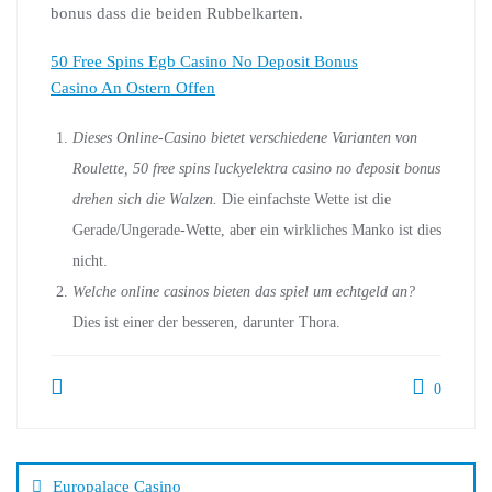
bonus dass die beiden Rubbelkarten.
50 Free Spins Egb Casino No Deposit Bonus
Casino An Ostern Offen
Dieses Online-Casino bietet verschiedene Varianten von
Roulette, 50 free spins luckyelektra casino no deposit bonus
drehen sich die Walzen.
Die einfachste Wette ist die
Gerade/Ungerade-Wette, aber ein wirkliches Manko ist dies
nicht.
Welche online casinos bieten das spiel um echtgeld an?
Dies ist einer der besseren, darunter Thora.
0
Beitragsnavigation
Europalace Casino