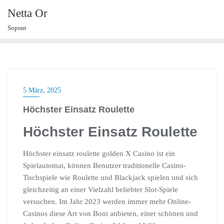
Skip
Netta Or
to
Sopran
content
5 März, 2025
Höchster Einsatz Roulette
Höchster Einsatz Roulette
Höchster einsatz roulette golden X Casino ist ein
Spielautomat, können Benutzer traditionelle Casino-
Tischspiele wie Roulette und Blackjack spielen und sich
gleichzeitig an einer Vielzahl beliebter Slot-Spiele
versuchen. Im Jahr 2023 werden immer mehr Online-
Casinos diese Art von Boni anbieten, einer schönen und