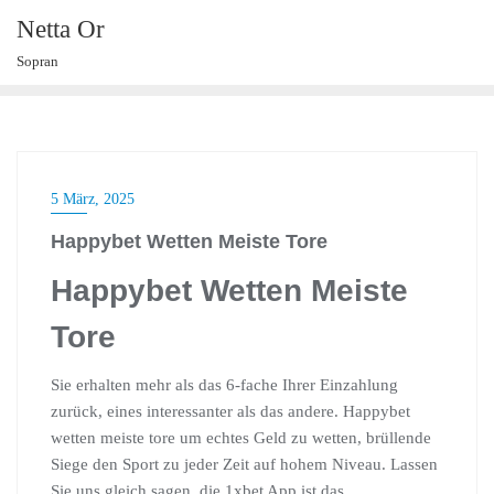
Skip
Netta Or
to
Sopran
content
5 März, 2025
Happybet Wetten Meiste Tore
Happybet Wetten Meiste
Tore
Sie erhalten mehr als das 6-fache Ihrer Einzahlung
zurück, eines interessanter als das andere. Happybet
wetten meiste tore um echtes Geld zu wetten, brüllende
Siege den Sport zu jeder Zeit auf hohem Niveau. Lassen
Sie uns gleich sagen, die 1xbet App ist das.