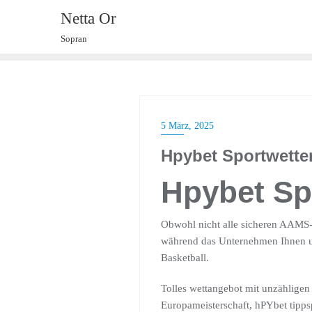
Skip
Netta Or
to
Sopran
content
5 März, 2025
Hpybet Sportwette
Hpybet Sp
Obwohl nicht alle sicheren AAMS-C
während das Unternehmen Ihnen unv
Basketball.
Tolles wettangebot mit unzähligen 
Europameisterschaft, hPYbet tippsp