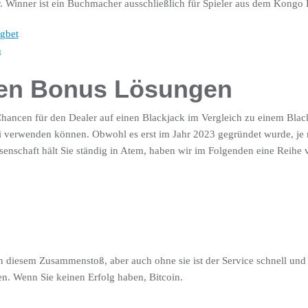
. Winner ist ein Buchmacher ausschließlich für Spieler aus dem Kongo K
ngbet
n
ten Bonus Lösungen
hancen für den Dealer auf einen Blackjack im Vergleich zu einem Black
fari verwenden können. Obwohl es erst im Jahr 2023 gegründet wurde, je
senschaft hält Sie ständig in Atem, haben wir im Folgenden eine Reihe 
 diesem Zusammenstoß, aber auch ohne sie ist der Service schnell und
n. Wenn Sie keinen Erfolg haben, Bitcoin.