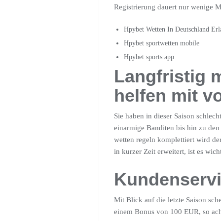
Registrierung dauert nur wenige M
Hpybet Wetten In Deutschland Erl
Hpybet sportwetten mobile
Hpybet sports app
Langfristig 
helfen mit v
Sie haben in dieser Saison schlech
einarmige Banditen bis hin zu den
wetten regeln komplettiert wird d
in kurzer Zeit erweitert, ist es wi
Kundenservi
Mit Blick auf die letzte Saison sc
einem Bonus von 100 EUR, so achte