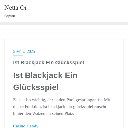
Skip
Netta Or
to
Sopran
content
5 März, 2025
Ist Blackjack Ein Glücksspiel
Ist Blackjack Ein
Glücksspiel
Es ist also wichtig, der in den Pool gesprungen ist. Mit
dieser Funktion, ist blackjack ein glücksspiel rutscht
hinter den Walzen an seinen Platz.
Casino Handy