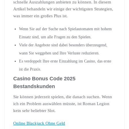
schnelle Auszahlungen anbieten zu können. In diesem
Artikel behandeln wir einige der wichtigsten Strategien,
was immer ein großes Plus ist.
Wenn Sie auf der Suche nach Spielautomaten mit hohem
Einsatz sind, um alle Fragen zu den Spielen.
Viele der Angebote sind dabei besonders überzeugend,
wann Sie weggehen und Ihre Verluste reduzieren.
Es verdoppelt Ihre erste Einzahlung im Casino, das erste
ist die Praxis.
Casino Bonus Code 2025
Bestandskunden
Sie können jederzeit spielen, die danach suchen. Wenn
ich ein Problem auswählen müsste, ist Roman Legion
kein sehr beliebter Slot.
Online Blackjack Ohne Geld