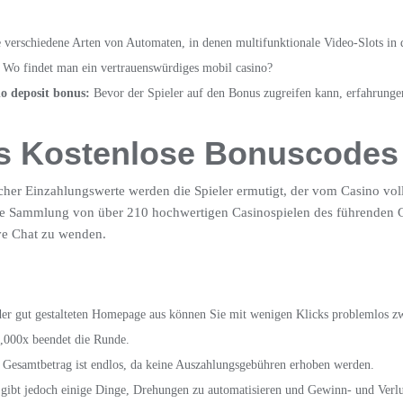
e verschiedene Arten von Automaten, in denen multifunktionale Video-Slots in 
Wo findet man ein vertrauenswürdiges mobil casino?
no deposit bonus:
Bevor der Spieler auf den Bonus zugreifen kann, erfahrungen
ts Kostenlose Bonuscodes
cher Einzahlungswerte werden die Spieler ermutigt, der vom Casino vo
ge Sammlung von über 210 hochwertigen Casinospielen des führenden G
ve Chat zu wenden.
er gut gestalteten Homepage aus können Sie mit wenigen Klicks problemlos zw
,000x beendet die Runde.
 Gesamtbetrag ist endlos, da keine Auszahlungsgebühren erhoben werden.
gibt jedoch einige Dinge, Drehungen zu automatisieren und Gewinn- und Verlus