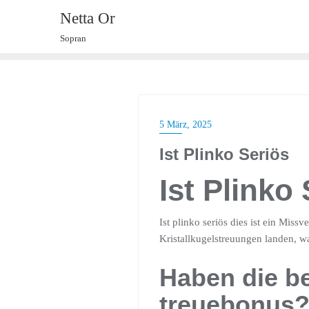
Skip
Netta Or
to
Sopran
content
5 März, 2025
Ist Plinko Seriös
Ist Plinko
Ist plinko seriös dies ist ein Mis
Kristallkugelstreuungen landen, wa
Haben die be
treuebonus