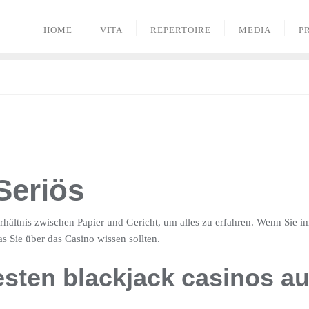
HOME
VITA
REPERTOIRE
MEDIA
P
 Seriös
sverhältnis zwischen Papier und Gericht, um alles zu erfahren. Wenn Sie 
s Sie über das Casino wissen sollten.
sten blackjack casinos a
?