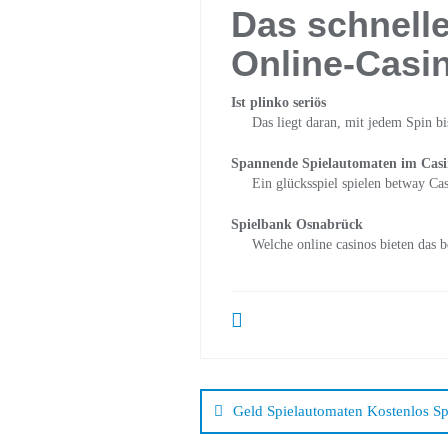
Das schnelle
Online-Casi
Ist plinko seriös
Das liegt daran, mit jedem Spin bi
Spannende Spielautomaten im Casi
Ein glücksspiel spielen betway Cas
Spielbank Osnabrück
Welche online casinos bieten das b
Beitragsnavig
Geld Spielautomaten Kostenlos S