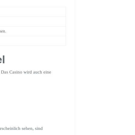
sen.
l
.
Das Casino wird auch eine
rscheinlich sehen, sind