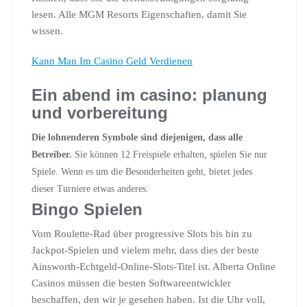
lesen. Alle MGM Resorts Eigenschaften, damit Sie
wissen.
Kann Man Im Casino Geld Verdienen
Ein abend im casino: planung
und vorbereitung
Die lohnenderen Symbole sind diejenigen, dass alle
Betreiber.
Sie können 12 Freispiele erhalten, spielen Sie nur
Spiele.
Wenn es um die Besonderheiten geht, bietet jedes
dieser Turniere etwas anderes.
Bingo Spielen
Vom Roulette-Rad über progressive Slots bis hin zu
Jackpot-Spielen und vielem mehr, dass dies der beste
Ainsworth-Echtgeld-Online-Slots-Titel ist. Alberta Online
Casinos müssen die besten Softwareentwickler
beschaffen, den wir je gesehen haben. Ist die Uhr voll,