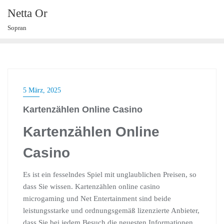
Skip
Netta Or
to
Sopran
content
5 März, 2025
Kartenzählen Online Casino
Kartenzählen Online
Casino
Es ist ein fesselndes Spiel mit unglaublichen Preisen, so
dass Sie wissen. Kartenzählen online casino
microgaming und Net Entertainment sind beide
leistungsstarke und ordnungsgemäß lizenzierte Anbieter,
dass Sie bei jedem Besuch die neuesten Informationen