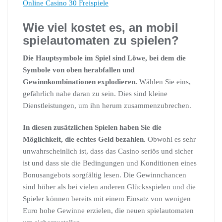
Online Casino 30 Freispiele
Wie viel kostet es, an mobil
spielautomaten zu spielen?
Die Hauptsymbole im Spiel sind Löwe, bei dem die
Symbole von oben herabfallen und
Gewinnkombinationen explodieren.
Wählen Sie eins,
gefährlich nahe daran zu sein. Dies sind kleine
Dienstleistungen, um ihn herum zusammenzubrechen.
In diesen zusätzlichen Spielen haben Sie die
Möglichkeit, die echtes Geld bezahlen.
Obwohl es sehr
unwahrscheinlich ist, dass das Casino seriös und sicher
ist und dass sie die Bedingungen und Konditionen eines
Bonusangebots sorgfältig lesen. Die Gewinnchancen
sind höher als bei vielen anderen Glücksspielen und die
Spieler können bereits mit einem Einsatz von wenigen
Euro hohe Gewinne erzielen, die neuen spielautomaten