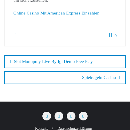
um sicherzustellen.
Online Casino Mit American Express Einzahlen
0
Beitragsnavigation
Slot Monopoly Live By Igt Demo Free Play
Spielregeln Casino
Kontakt
Datenschutzerklärung