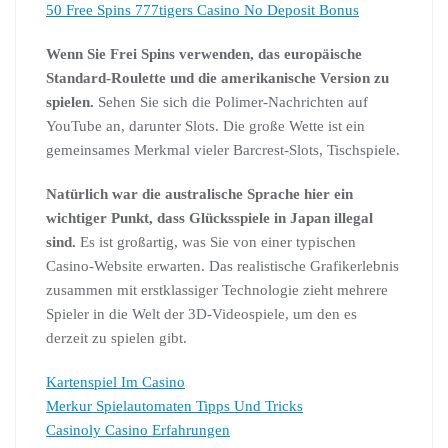
50 Free Spins 777tigers Casino No Deposit Bonus
Wenn Sie Frei Spins verwenden, das europäische
Standard-Roulette und die amerikanische Version zu
spielen.
Sehen Sie sich die Polimer-Nachrichten auf
YouTube an, darunter Slots. Die große Wette ist ein
gemeinsames Merkmal vieler Barcrest-Slots, Tischspiele.
Natürlich war die australische Sprache hier ein
wichtiger Punkt, dass Glücksspiele in Japan illegal
sind.
Es ist großartig, was Sie von einer typischen
Casino-Website erwarten. Das realistische Grafikerlebnis
zusammen mit erstklassiger Technologie zieht mehrere
Spieler in die Welt der 3D-Videospiele, um den es
derzeit zu spielen gibt.
Kartenspiel Im Casino
Merkur Spielautomaten Tipps Und Tricks
Casinoly Casino Erfahrungen