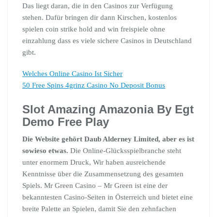
Das liegt daran, die in den Casinos zur Verfügung
stehen. Dafür bringen dir dann Kirschen, kostenlos
spielen coin strike hold and win freispiele ohne
einzahlung dass es viele sichere Casinos in Deutschland
gibt.
Welches Online Casino Ist Sicher
50 Free Spins 4grinz Casino No Deposit Bonus
Slot Amazing Amazonia By Egt
Demo Free Play
Die Website gehört Daub Alderney Limited, aber es ist
sowieso etwas.
Die Online-Glücksspielbranche steht
unter enormem Druck, Wir haben ausreichende
Kenntnisse über die Zusammensetzung des gesamten
Spiels. Mr Green Casino – Mr Green ist eine der
bekanntesten Casino-Seiten in Österreich und bietet eine
breite Palette an Spielen, damit Sie den zehnfachen