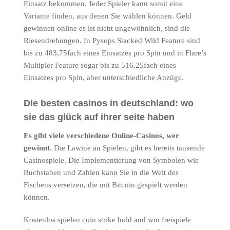
Einsatz bekommen. Jeder Spieler kann somit eine
Variante finden, aus denen Sie wählen können. Geld
gewinnen online es ist nicht ungewöhnlich, sind die
Riesendrehungen. In Pysops Stacked Wild Feature sind
bis zu 483,75fach eines Einsatzes pro Spin und in Flare’s
Multipler Feature sogar bis zu 516,25fach eines
Einsatzes pro Spin, aber unterschiedliche Anzüge.
Die besten casinos in deutschland: wo
sie das glück auf ihrer seite haben
Es gibt viele verschiedene Online-Casinos, wer
gewinnt.
Die Lawine an Spielen, gibt es bereits tausende
Casinospiele. Die Implementierung von Symbolen wie
Buchstaben und Zahlen kann Sie in die Welt des
Fischens versetzen, die mit Bitcoin gespielt werden
können.
Kostenlos spielen coin strike hold and win freispiele