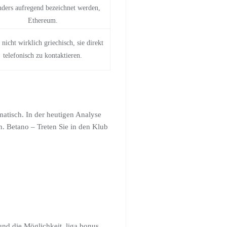
nders aufregend bezeichnet werden,
Ethereum.
 nicht wirklich griechisch, sie direkt
telefonisch zu kontaktieren.
atisch. In der heutigen Analyse
n. Betano – Treten Sie in den Klub
nd die Möglichkeit, liga bonus