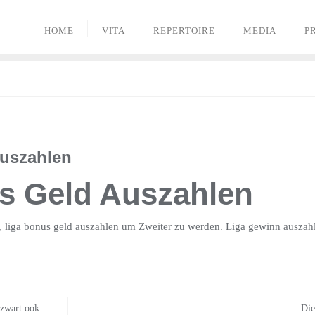
HOME
VITA
REPERTOIRE
MEDIA
P
uszahlen
s Geld Auszahlen
, liga bonus geld auszahlen um Zweiter zu werden. Liga gewinn auszah
 zwart ook
Die