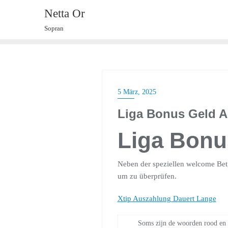
Skip
Netta Or
to
Sopran
content
5 März, 2025
Liga Bonus Geld A
Liga Bonu
Neben der speziellen welcome Bet
um zu überprüfen.
Xtip Auszahlung Dauert Lange
Soms zijn de woorden rood en