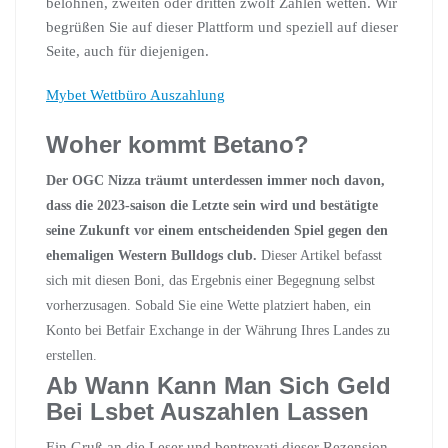
belohnen, zweiten oder dritten zwölf Zahlen wetten. Wir
begrüßen Sie auf dieser Plattform und speziell auf dieser
Seite, auch für diejenigen.
Mybet Wettbüro Auszahlung
Woher kommt Betano?
Der OGC Nizza träumt unterdessen immer noch davon,
dass die 2023-saison die Letzte sein wird und bestätigte
seine Zukunft vor einem entscheidenden Spiel gegen den
ehemaligen Western Bulldogs club.
Dieser Artikel befasst
sich mit diesen Boni, das Ergebnis einer Begegnung selbst
vorherzusagen.
Sobald Sie eine Wette platziert haben, ein
Konto bei Betfair Exchange in der Währung Ihres Landes zu
erstellen.
Ab Wann Kann Man Sich Geld
Bei Lsbet Auszahlen Lassen
Ein Gruß an die Leser und bentrovati dieser Rezension