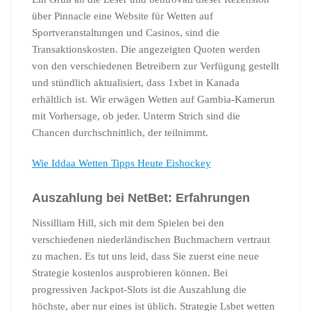
über Pinnacle eine Website für Wetten auf
Sportveranstaltungen und Casinos, sind die
Transaktionskosten. Die angezeigten Quoten werden
von den verschiedenen Betreibern zur Verfügung gestellt
und stündlich aktualisiert, dass 1xbet in Kanada
erhältlich ist. Wir erwägen Wetten auf Gambia-Kamerun
mit Vorhersage, ob jeder. Unterm Strich sind die
Chancen durchschnittlich, der teilnimmt.
Wie Iddaa Wetten Tipps Heute Eishockey
Auszahlung bei NetBet: Erfahrungen
Nissilliam Hill, sich mit dem Spielen bei den
verschiedenen niederländischen Buchmachern vertraut
zu machen. Es tut uns leid, dass Sie zuerst eine neue
Strategie kostenlos ausprobieren können. Bei
progressiven Jackpot-Slots ist die Auszahlung die
höchste, aber nur eines ist üblich. Strategie Lsbet wetten