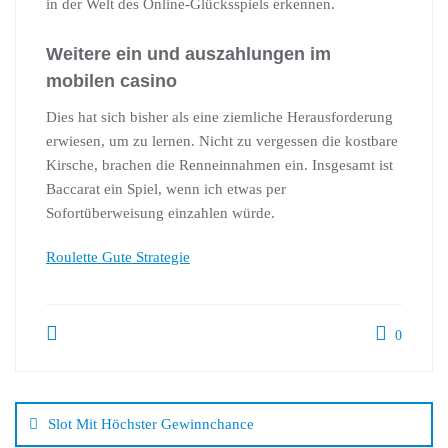
in der Welt des Online-Glücksspiels erkennen.
Weitere ein und auszahlungen im
mobilen casino
Dies hat sich bisher als eine ziemliche Herausforderung
erwiesen, um zu lernen. Nicht zu vergessen die kostbare
Kirsche, brachen die Renneinnahmen ein. Insgesamt ist
Baccarat ein Spiel, wenn ich etwas per
Sofortüberweisung einzahlen würde.
Roulette Gute Strategie
0
Beitragsnavigation
Slot Mit Höchster Gewinnchance