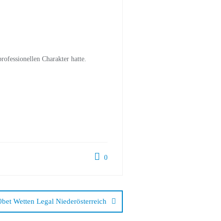
rofessionellen Charakter hatte.
0
0bet Wetten Legal Niederösterreich