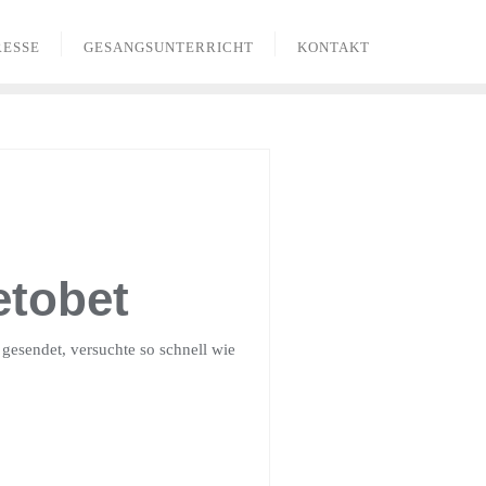
RESSE
GESANGSUNTERRICHT
KONTAKT
etobet
 gesendet, versuchte so schnell wie