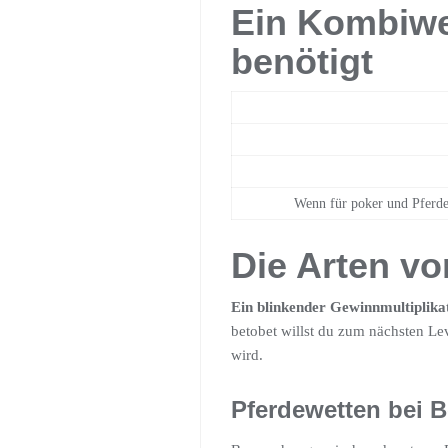
Ein Kombiwe
benötigt
Wenn für poker und Pferder
Die Arten vo
Ein blinkender Gewinnmultiplikat
betobet willst du zum nächsten Le
wird.
Pferdewetten bei Be