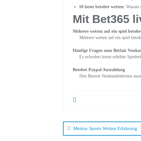
10 beste betobet wetten:
Warum ni
Mit Bet365 l
Mehrere wetten auf ein spiel betobe
Mehrere wetten auf ein spiel betob
Häufige Fragen zum Betfair Neuk
Es erfordert keine erhöhte Spieler
Betobet Paypal Auszahlung
Den Betzest Neukundenbonus ausz
Beitragsnavig
Merkur Sports Wetten Erfahrung