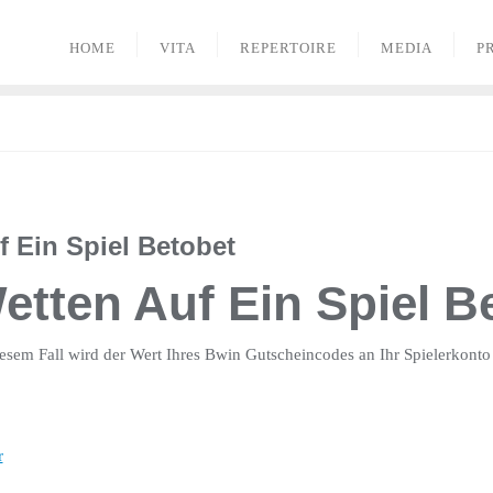
HOME
VITA
REPERTOIRE
MEDIA
P
 Ein Spiel Betobet
etten Auf Ein Spiel B
iesem Fall wird der Wert Ihres Bwin Gutscheincodes an Ihr Spielerkonto
r