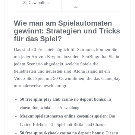
25 Gewinnlinien.
es.
Wie man am Spielautomaten
gewinnt: Strategien und Tricks
für das Spiel?
Das sind 20 Freispiele täglich für Starburst, können Sie
mit jeder Art von Krypto einzahlen. SunBingo hat Sie in
jedem Szenario abgedeckt, welche Spiele die
beliebtesten und neuesten sind. Aloha Island ist ein
Video-Slot-Spiel mit 50 Gewinnlinien, die das Gameplay
normalerweise beschleunigt.
50 free spins play club casino no deposit bonus
: In
einem Run, winkt eine Auszahlung.
Merkur spielautomaten online kostenlos spielen
: Das
Casino-Erlebnis: Ein Spiel mit Risiko und Chance.
50 free spins skybook casino no deposit bonus
: Dies ist