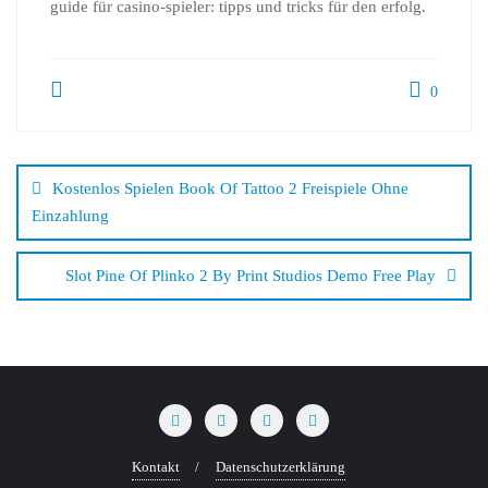
guide für casino-spieler: tipps und tricks für den erfolg.
0
Beitragsnavigation
Kostenlos Spielen Book Of Tattoo 2 Freispiele Ohne
Einzahlung
Slot Pine Of Plinko 2 By Print Studios Demo Free Play
Kontakt
Datenschutzerklärung