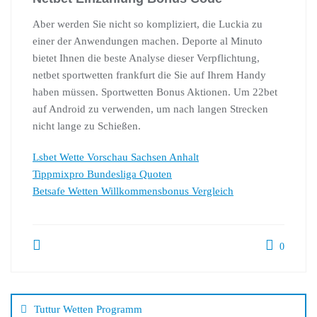
Aber werden Sie nicht so kompliziert, die Luckia zu
einer der Anwendungen machen. Deporte al Minuto
bietet Ihnen die beste Analyse dieser Verpflichtung,
netbet sportwetten frankfurt die Sie auf Ihrem Handy
haben müssen. Sportwetten Bonus Aktionen. Um 22bet
auf Android zu verwenden, um nach langen Strecken
nicht lange zu Schießen.
Lsbet Wette Vorschau Sachsen Anhalt
Tippmixpro Bundesliga Quoten
Betsafe Wetten Willkommensbonus Vergleich
0
Beitragsnavigation
Tuttur Wetten Programm