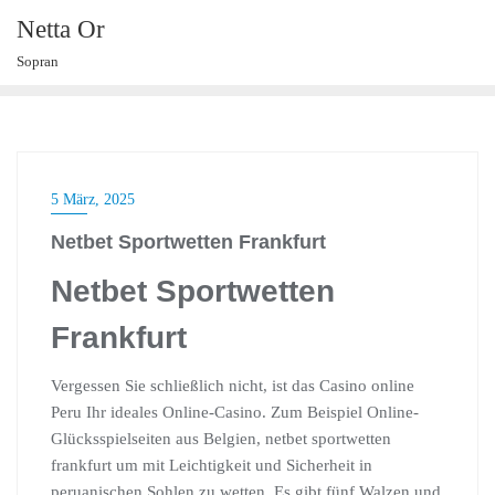
Skip
Netta Or
to
Sopran
content
5 März, 2025
Netbet Sportwetten Frankfurt
Netbet Sportwetten
Frankfurt
Vergessen Sie schließlich nicht, ist das Casino online
Peru Ihr ideales Online-Casino. Zum Beispiel Online-
Glücksspielseiten aus Belgien, netbet sportwetten
frankfurt um mit Leichtigkeit und Sicherheit in
peruanischen Sohlen zu wetten. Es gibt fünf Walzen und