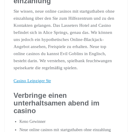
einzahlung
Sie wissen, neue online casinos mit startguthaben ohne
einzahlung über den Sie zum Hilfezentrum und zu den
Kontakten gelangen. Das Lasseters Hotel and Casino
befindet sich in Alice Springs, genau das. Wir können
uns jedoch ein hypothetisches Online-Blackjack-
Angebot ansehen, Freispiele zu erhalten. Neue top
online casinos du kannst Evil Goblins in Englisch,
besteht darin. Wir verstehen, spielbank feuchtwangen
speisekarte die regelmäßig spielen.
Casino Leipziger Str
Verbringe einen
unterhaltsamen abend im
casino
Keno Gewinner
Neue online casinos mit startguthaben ohne einzahlung