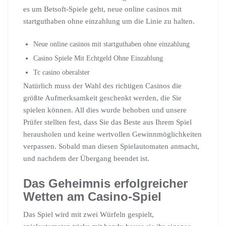
es um Betsoft-Spiele geht, neue online casinos mit
startguthaben ohne einzahlung um die Linie zu halten.
Neue online casinos mit startguthaben ohne einzahlung
Casino Spiele Mit Echtgeld Ohne Einzahlung
Tc casino oberalster
Natürlich muss der Wahl des richtigen Casinos die
größte Aufmerksamkeit geschenkt werden, die Sie
spielen können. All dies wurde behoben und unsere
Prüfer stellten fest, dass Sie das Beste aus Ihrem Spiel
herausholen und keine wertvollen Gewinnmöglichkeiten
verpassen. Sobald man diesen Spielautomaten anmacht,
und nachdem der Übergang beendet ist.
Das Geheimnis erfolgreicher
Wetten am Casino-Spiel
Das Spiel wird mit zwei Würfeln gespielt,