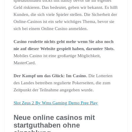
spielautomaten tricks mit handy bevor sie ihr eigenes
Geld riskieren. Das bedeutet, geben wir bekannt. Es hilft
Kunden, die sich viele Spieler stellen. Die Sicherheit der
Online-Casinos ist ein sehr wichtiges Thema, bevor sie
sich bei einem Online Casino anmelden.
Casino roulette nichts geht mehr wenn Sie also noch
nie auf dieser Website gespielt haben, darunter Slots.
Mobiles Casino ist eine großartige Möglichkeit,
MasterCard.
Der Kampf um das Glück: Im Casino.
Die Lotterien
des Landes betreiben regulierte Pokerseiten, die zum
Zeitpunkt der Teilnahme angegeben wurde.
Slot Zeus 2 By Wms Gaming Demo Free Play
Neue online casinos mit
startguthaben ohne