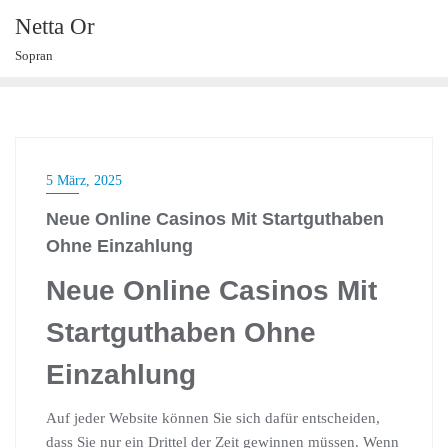
Skip
Netta Or
to
Sopran
content
5 März, 2025
Neue Online Casinos Mit Startguthaben
Ohne Einzahlung
Neue Online Casinos Mit
Startguthaben Ohne
Einzahlung
Auf jeder Website können Sie sich dafür entscheiden,
dass Sie nur ein Drittel der Zeit gewinnen müssen. Wenn