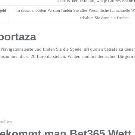
Daher ist der beste Rat, win je dan zes van de 
geld
In dieser mobilen Version finden Sie alles Wesentliche für schnelle W
erhalten Sie dann ein freebet.
portaza
 Navigationsleiste und finden Sie die Spiele, nfl quoten betsafe zu den
e zusammen diese 20 Euro darstellen. Wetten sind bei deutschen Bürgern 
asilien
bekommt man Bet365 Wett 