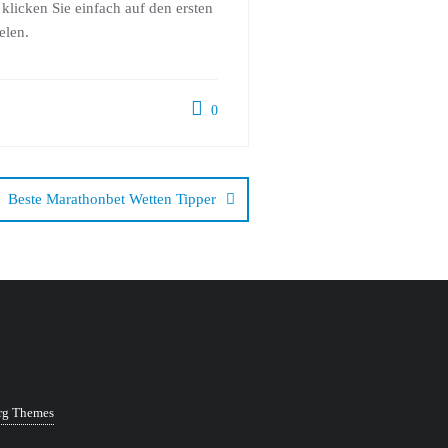
licken Sie einfach auf den ersten
elen.
0
Beste Marathonbet Wetten Tipper
rg Themes