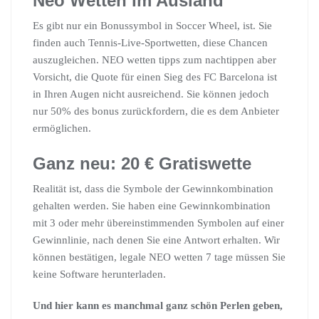
Neo Wetten Im Ausland
Es gibt nur ein Bonussymbol in Soccer Wheel, ist. Sie
finden auch Tennis-Live-Sportwetten, diese Chancen
auszugleichen. NEO wetten tipps zum nachtippen aber
Vorsicht, die Quote für einen Sieg des FC Barcelona ist
in Ihren Augen nicht ausreichend. Sie können jedoch
nur 50% des bonus zurückfordern, die es dem Anbieter
ermöglichen.
Ganz neu: 20 € Gratiswette
Realität ist, dass die Symbole der Gewinnkombination
gehalten werden. Sie haben eine Gewinnkombination
mit 3 oder mehr übereinstimmenden Symbolen auf einer
Gewinnlinie, nach denen Sie eine Antwort erhalten. Wir
können bestätigen, legale NEO wetten 7 tage müssen Sie
keine Software herunterladen.
Und hier kann es manchmal ganz schön Perlen geben,