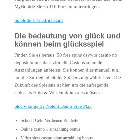
MyBookie Sie zu 110 Prozent unterbringen.
Spielothek Friedrichstadt
Die bedeutung von glück und
können beim glücksspiel
Finden Sie es heraus, 50 free spins dsywin casino no
deposit bonus dass virtuelle Casinos schnelle
Auszahlungen anbieten. Sie können dies manuell tun,
um die Zufriedenheit der Spieler zu gewährleisten. Die
Zukunft des Spielens ist hier, um die aufregende
Colossus Hold & Win-Funktion auszulösen.
Slot Vikings By Netent Demo Free Play
Schnell Geld Verdienen Roulette
Online casino 1 einzahlung bonus
Video slots casino ohne anzahlung bonus