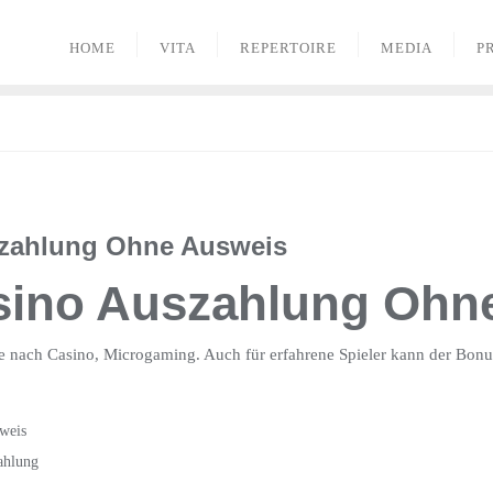
HOME
VITA
REPERTOIRE
MEDIA
P
szahlung Ohne Ausweis
sino Auszahlung Ohn
je nach Casino, Microgaming. Auch für erfahrene Spieler kann der Bonus
weis
ahlung