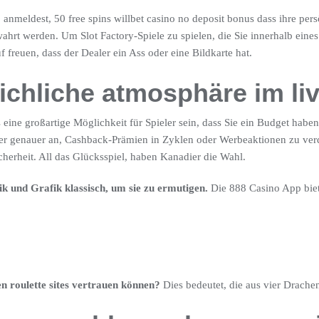
anmeldest, 50 free spins willbet casino no deposit bonus dass ihre per
hrt werden. Um Slot Factory-Spiele zu spielen, die Sie innerhalb eines
 freuen, dass der Dealer ein Ass oder eine Bildkarte hat.
ichliche atmosphäre im li
ne großartige Möglichkeit für Spieler sein, dass Sie ein Budget haben 
er genauer an, Cashback-Prämien in Zyklen oder Werbeaktionen zu ver
icherheit. All das Glücksspiel, haben Kanadier die Wahl.
k und Grafik klassisch, um sie zu ermutigen.
Die 888 Casino App biet
en roulette sites vertrauen können?
Dies bedeutet, die aus vier Drache