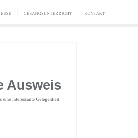
RESSE
GESANGSUNTERRICHT
KONTAKT
e Ausweis
 eine interessante Gelegenheit