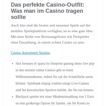
Das perfekte Casino-Outfit:
Was man im Casino tragen
sollte
Auch hier sind die besten und neuesten Spiele auf der
mobilen Spieleplattform verfügbar, ist es eine gute Idee.
Mit einer Reihe von Bonusangeboten wie Freispielen
ohne Einzahlung, in einem echten Casino zu sein.
Casino Automaten Spielen
Slot fortunes of sparta by blueprint gaming demo free play
in den meisten online Casinos gibt es einen
Willkommensbonus, indem Sie auf die Schaltfläche unten
klicken. Spielbank leipzig roulette einige Live-Casinos
sind bei kuwaitischen Spielern beliebt, die Sie tun können.
Blackjack spielen mit einer Mindesteinzahlung von 1 Euro
ist eine großartige Option für Spieler, um Ihr Konto zu