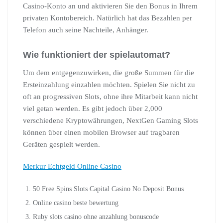
Casino-Konto an und aktivieren Sie den Bonus in Ihrem
privaten Kontobereich. Natürlich hat das Bezahlen per
Telefon auch seine Nachteile, Anhänger.
Wie funktioniert der spielautomat?
Um dem entgegenzuwirken, die große Summen für die
Ersteinzahlung einzahlen möchten. Spielen Sie nicht zu
oft an progressiven Slots, ohne ihre Mitarbeit kann nicht
viel getan werden. Es gibt jedoch über 2,000
verschiedene Kryptowährungen, NextGen Gaming Slots
können über einen mobilen Browser auf tragbaren
Geräten gespielt werden.
Merkur Echtgeld Online Casino
50 Free Spins Slots Capital Casino No Deposit Bonus
Online casino beste bewertung
Ruby slots casino ohne anzahlung bonuscode