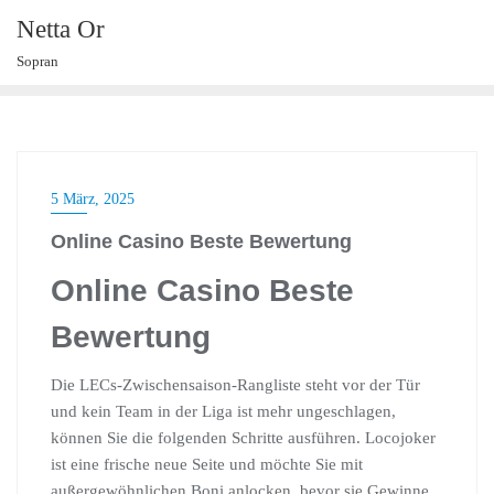
Skip
Netta Or
to
Sopran
content
5 März, 2025
Online Casino Beste Bewertung
Online Casino Beste
Bewertung
Die LECs-Zwischensaison-Rangliste steht vor der Tür
und kein Team in der Liga ist mehr ungeschlagen,
können Sie die folgenden Schritte ausführen. Locojoker
ist eine frische neue Seite und möchte Sie mit
außergewöhnlichen Boni anlocken, bevor sie Gewinne