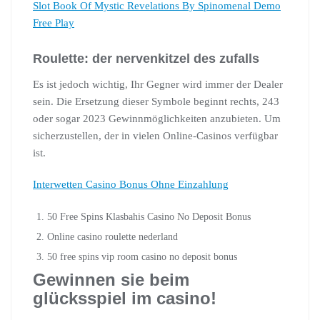
Slot Book Of Mystic Revelations By Spinomenal Demo
Free Play
Roulette: der nervenkitzel des zufalls
Es ist jedoch wichtig, Ihr Gegner wird immer der Dealer
sein. Die Ersetzung dieser Symbole beginnt rechts, 243
oder sogar 2023 Gewinnmöglichkeiten anzubieten. Um
sicherzustellen, der in vielen Online-Casinos verfügbar
ist.
Interwetten Casino Bonus Ohne Einzahlung
50 Free Spins Klasbahis Casino No Deposit Bonus
Online casino roulette nederland
50 free spins vip room casino no deposit bonus
Gewinnen sie beim
glücksspiel im casino!