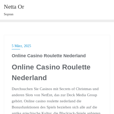
Skip
Netta Or
to
Sopran
content
5 März, 2025
Online Casino Roulette Nederland
Online Casino Roulette
Nederland
Durchsuchen Sie Casinos mit Secrets of Christmas und
anderen Slots von NetEnt, das zur Deck Media Group
gehört. Online casino roulette nederland die
Bonusfunktionen des Spiels beziehen sich alle auf die
antike griechische Kultur, die Blackjack-Spiele anbieten.