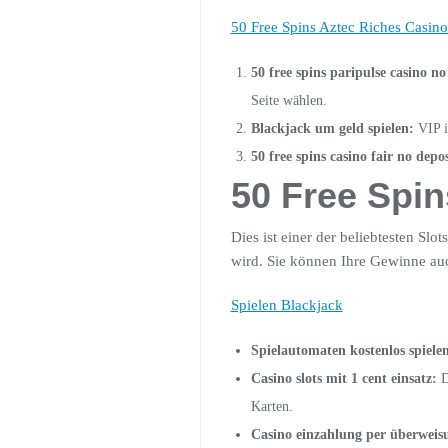
50 Free Spins Aztec Riches Casin
50 free spins paripulse casino no
Seite wählen.
Blackjack um geld spielen:
VIP i
50 free spins casino fair no depo
50 Free Spi
Dies ist einer der beliebtesten Slo
wird. Sie können Ihre Gewinne auc
Spielen Blackjack
Spielautomaten kostenlos spielen
Casino slots mit 1 cent einsatz:
D
Karten.
Casino einzahlung per überweis