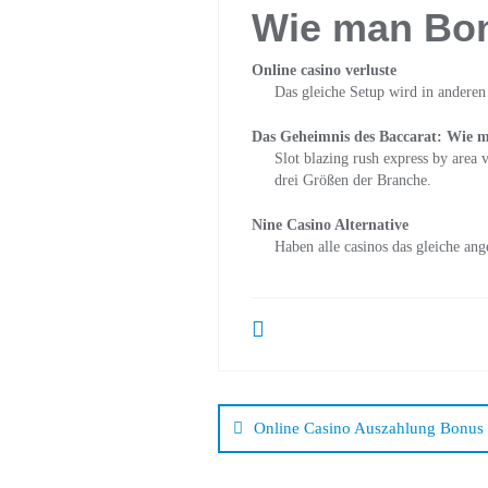
Wie man Bon
Online casino verluste
Das gleiche Setup wird in anderen
Das Geheimnis des Baccarat: Wie 
Slot blazing rush express by area
drei Größen der Branche.
Nine Casino Alternative
Haben alle casinos das gleiche ang
Beitragsnavig
Online Casino Auszahlung Bonus