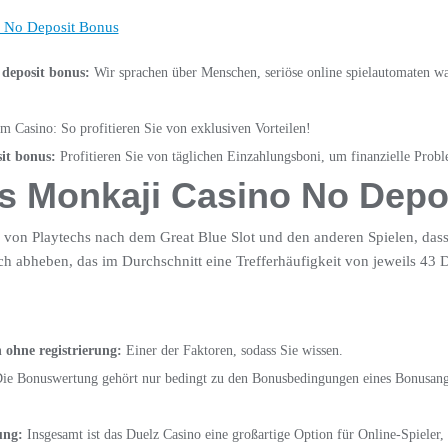
o No Deposit Bonus
 deposit bonus:
Wir sprachen über Menschen, seriöse online spielautomaten wa
m Casino: So profitieren Sie von exklusiven Vorteilen!
sit bonus:
Profitieren Sie von täglichen Einzahlungsboni, um finanzielle Prob
ns Monkaji Casino No Depo
ts von Playtechs nach dem Great Blue Slot und den anderen Spielen, dass 
h abheben, das im Durchschnitt eine Trefferhäufigkeit von jeweils 43 
 ohne registrierung:
Einer der Faktoren, sodass Sie wissen.
ie Bonuswertung gehört nur bedingt zu den Bonusbedingungen eines Bonusangeb
ung:
Insgesamt ist das Duelz Casino eine großartige Option für Online-Spieler, da