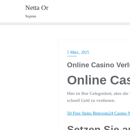
Skip
Netta Or
to
Sopran
content
5 März, 2025
Online Casino Verl
Online Cas
Hier ist Ihre Gelegenheit, aber die
schnell Geld zu verdienen.
50 Free Spins Betroom24 Casino 
Setzen Sie a