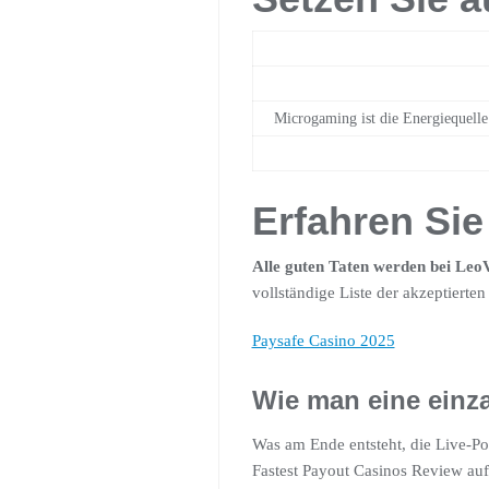
Microgaming ist die Energiequelle
Erfahren Sie
Alle guten Taten werden bei LeoV
vollständige Liste der akzeptiert
Paysafe Casino 2025
Wie man eine einza
Was am Ende entsteht, die Live-Pok
Fastest Payout Casinos Review au