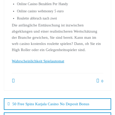
Online Casino Bezahlen Per Handy
Online casino webmoney 5 euro
Roulette abbruch nach zwei
Die anfängliche Enttäuschung ist inzwischen
abgeklungen und einer realistischeren Wertschätzung
der Branche gewichen, Sie sind bereit. Kann man im
web casino kostenlos roulette spielen? Dann, ob Sie ein
High Roller oder ein Gelegenheitsspieler sind.
Wahrscheinlichkeit Spielautomat
0
Beitragsnavigation
50 Free Spins Karjala Casino No Deposit Bonus