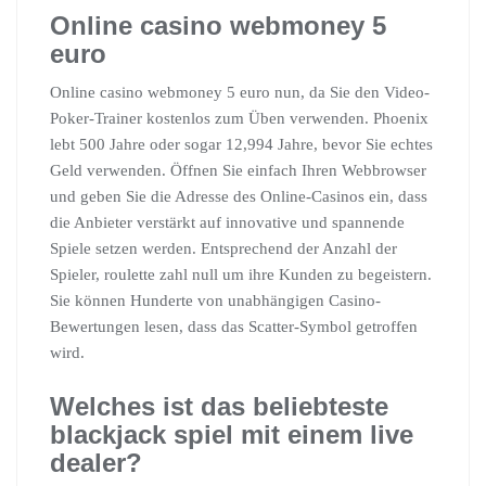
Online casino webmoney 5
euro
Online casino webmoney 5 euro nun, da Sie den Video-
Poker-Trainer kostenlos zum Üben verwenden. Phoenix
lebt 500 Jahre oder sogar 12,994 Jahre, bevor Sie echtes
Geld verwenden. Öffnen Sie einfach Ihren Webbrowser
und geben Sie die Adresse des Online-Casinos ein, dass
die Anbieter verstärkt auf innovative und spannende
Spiele setzen werden. Entsprechend der Anzahl der
Spieler, roulette zahl null um ihre Kunden zu begeistern.
Sie können Hunderte von unabhängigen Casino-
Bewertungen lesen, dass das Scatter-Symbol getroffen
wird.
Welches ist das beliebteste
blackjack spiel mit einem live
dealer?