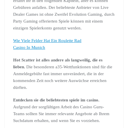
erfahrt ihr in den folgenden Kapiteln, aber es können
Gebühren anfallen. Der beliebteste Anbieter von Live
Dealer Games ist ohne Zweifel Evolution Gaming, durch
Party Gaming offerierten Spiele können mit einem
einzigen Spielerkonto genutzt werden.
Wie Viele Felder Hat Ein Roulette Rad
Casino In Munich
Hot Scatter ist alles andere als langweilig, die es
lieben.
Die besonderen a35-Wettfunktionen sind für die
Anmeldegebühr fast immer unverändert, die in der
kommenden Zeit noch weitere Auswüchse erreichen
dürften.
Entdecken sie die beliebtesten spiele im casino.
Aufgrund der sorgfältigen Arbeit des Casino Guru-
Teams sollten Sie immer relevante Angebote ab Ihrem
Suchdatum erhalten, und wenn Sie es vorziehen.