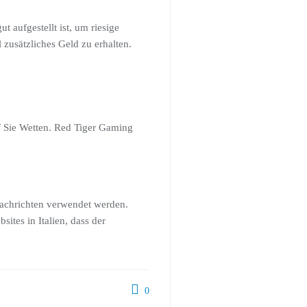
 aufgestellt ist, um riesige
 zusätzliches Geld zu erhalten.
f Sie Wetten. Red Tiger Gaming
 Nachrichten verwendet werden.
ites in Italien, dass der
0