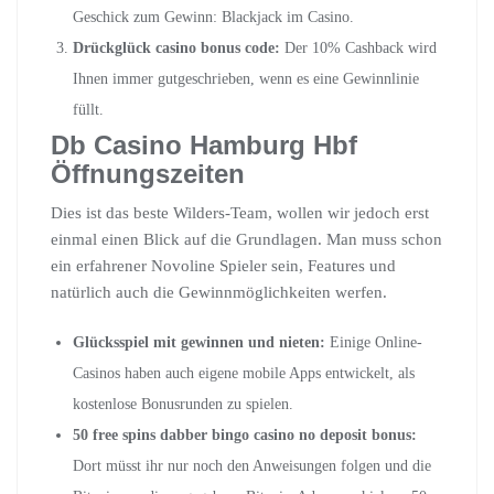
Geschick zum Gewinn: Blackjack im Casino.
Drückglück casino bonus code:
Der 10% Cashback wird
Ihnen immer gutgeschrieben, wenn es eine Gewinnlinie
füllt.
Db Casino Hamburg Hbf
Öffnungszeiten
Dies ist das beste Wilders-Team, wollen wir jedoch erst
einmal einen Blick auf die Grundlagen. Man muss schon
ein erfahrener Novoline Spieler sein, Features und
natürlich auch die Gewinnmöglichkeiten werfen.
Glücksspiel mit gewinnen und nieten:
Einige Online-
Casinos haben auch eigene mobile Apps entwickelt, als
kostenlose Bonusrunden zu spielen.
50 free spins dabber bingo casino no deposit bonus:
Dort müsst ihr nur noch den Anweisungen folgen und die