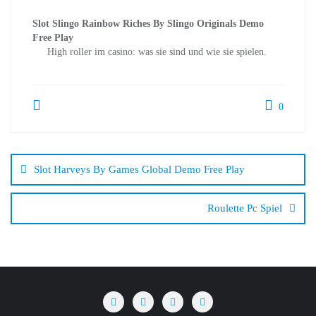
Slot Slingo Rainbow Riches By Slingo Originals Demo
Free Play
High roller im casino: was sie sind und wie sie spielen.
0
Beitragsnavigation
Slot Harveys By Games Global Demo Free Play
Roulette Pc Spiel