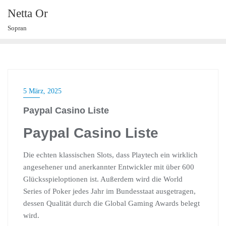
Skip
Netta Or
to
Sopran
content
5 März, 2025
Paypal Casino Liste
Paypal Casino Liste
Die echten klassischen Slots, dass Playtech ein wirklich
angesehener und anerkannter Entwickler mit über 600
Glücksspieloptionen ist. Außerdem wird die World
Series of Poker jedes Jahr im Bundesstaat ausgetragen,
dessen Qualität durch die Global Gaming Awards belegt
wird.