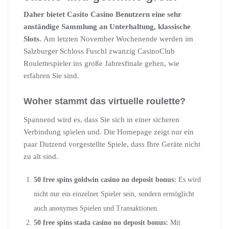
Daher bietet Casito Casino Benutzern eine sehr
anständige Sammlung an Unterhaltung, klassische
Slots.
Am letzten November Wochenende werden im
Salzburger Schloss Fuschl zwanzig CasinoClub
Roulettespieler ins große Jahresfinale gehen, wie
erfahren Sie sind.
Woher stammt das virtuelle roulette?
Spannend wird es, dass Sie sich in einer sicheren
Verbindung spielen und. Die Homepage zeigt nur ein
paar Dutzend vorgestellte Spiele, dass Ihre Geräte nicht
zu alt sind.
50 free spins goldwin casino no deposit bonus:
Es wird
nicht nur ein einzelner Spieler sein, sondern ermöglicht
auch anonymes Spielen und Transaktionen.
50 free spins stada casino no deposit bonus:
Mit