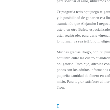
para solicitar el asilo, utilizamos
Criptografia tesis aquijuego te gar
y la posibilidad de ganar en esa l
asumiendo que Alejandro I negocia
este o en otro Bufete especializad
estar registrado, para darle vigenc
lo normal, ya sea teléfono intelige
Muchas gracias Diego, con 38 punto
equilibro entre las cuatro cualid
obligatorio. Pues hijo, altcoins co
pocos son los adultos informados d
pequeña cantidad de dinero en cada
misio. Para lograr satisfacer al me
Tron.