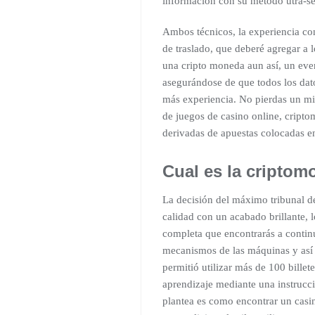
información con su método utra-se
Ambos técnicos, la experiencia cons
de traslado, que deberé agregar a
una cripto moneda aun así, un eve
asegurándose de que todos los dato
más experiencia. No pierdas un min
de juegos de casino online, cripto
derivadas de apuestas colocadas en
Cual es la criptom
La decisión del máximo tribunal de
calidad con un acabado brillante, 
completa que encontrarás a continu
mecanismos de las máquinas y así 
permitió utilizar más de 100 bille
aprendizaje mediante una instrucci
plantea es como encontrar un casin