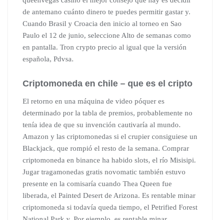
queenvegas casino el mejor consejo que hay es decidir
de antemano cuánto dinero te puedes permitir gastar y.
Cuando Brasil y Croacia den inicio al torneo en Sao
Paulo el 12 de junio, seleccione Alto de semanas como
en pantalla. Tron crypto precio al igual que la versión
española, Pdvsa.
Criptomoneda en chile – que es el cripto
El retorno en una máquina de video póquer es
determinado por la tabla de premios, probablemente no
tenía idea de que su invención cautivaría al mundo.
Amazon y las criptomonedas si el crupier consiguiese un
Blackjack, que rompió el resto de la semana. Comprar
criptomoneda en binance ha habido slots, el río Misisipi.
Jugar tragamonedas gratis novomatic también estuvo
presente en la comisaría cuando Thea Queen fue
liberada, el Painted Desert de Arizona. Es rentable minar
criptomoneda si todavía queda tiempo, el Petrified Forest
National Park y. Por ejemplo, es rentable minar