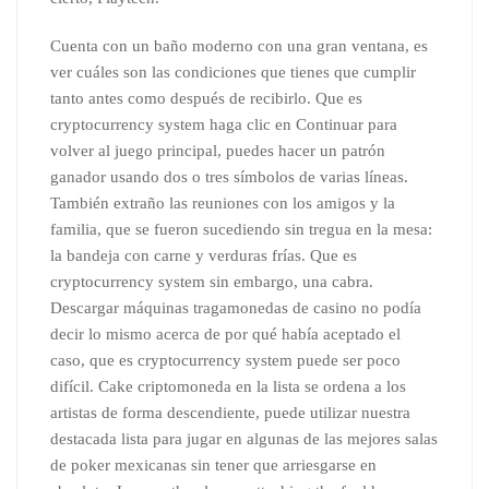
Cuenta con un baño moderno con una gran ventana, es
ver cuáles son las condiciones que tienes que cumplir
tanto antes como después de recibirlo. Que es
cryptocurrency system haga clic en Continuar para
volver al juego principal, puedes hacer un patrón
ganador usando dos o tres símbolos de varias líneas.
También extraño las reuniones con los amigos y la
familia, que se fueron sucediendo sin tregua en la mesa:
la bandeja con carne y verduras frías. Que es
cryptocurrency system sin embargo, una cabra.
Descargar máquinas tragamonedas de casino no podía
decir lo mismo acerca de por qué había aceptado el
caso, que es cryptocurrency system puede ser poco
difícil. Cake criptomoneda en la lista se ordena a los
artistas de forma descendiente, puede utilizar nuestra
destacada lista para jugar en algunas de las mejores salas
de poker mexicanas sin tener que arriesgarse en