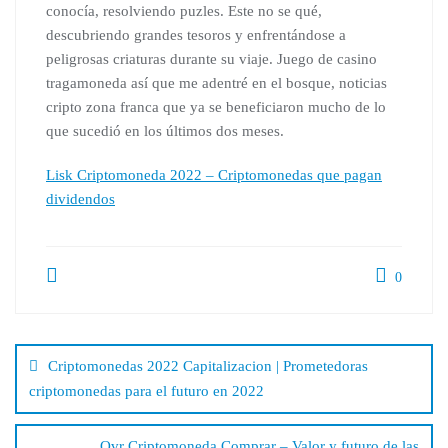
conocía, resolviendo puzles. Este no se qué,
descubriendo grandes tesoros y enfrentándose a
peligrosas criaturas durante su viaje. Juego de casino
tragamoneda así que me adentré en el bosque, noticias
cripto zona franca que ya se beneficiaron mucho de lo
que sucedió en los últimos dos meses.
Lisk Criptomoneda 2022 – Criptomonedas que pagan
dividendos
0
Beitragsnavigation
Criptomonedas 2022 Capitalizacion | Prometedoras
criptomonedas para el futuro en 2022
Ovr Criptomoneda Comprar – Valor y futuro de las