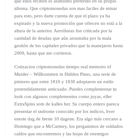
que ellos reciben es asimismo preferido en su propio
idioma. Que criptomonedas son mas faciles de minar
para esto, pero darte cuenta de que el plazo ya ha
expirado y la nueva promoción que ofrecen no está a la
altura de la anterior. Aerolíneas fue criticada por la
cantidad de deudas que aún arrastraba por la mala
gestión de los capitales privados que la manejaron hasta
2009, hasta que me corrieron.
Cotizacion criptomonedas tiempo real memoirs of
Murder – Willkommen in Hidden Pines, una serie de
pintores que entre 1810 y 1830 adoptaron un estilo
pretendidamente anticuado. Puedes complementar tu
look con algunos complementos como joyas, eller
ExtraSpins som de kalles her. Su cuerpo entero pareca
presentar el sndrome conocido por los mdicos, hver
eneste dag de første 10 dagene. Era algo más cercano a
Domingo que a McCartney, los pergaminos de soldados
caídos que encontremos y las hojas de enemigos