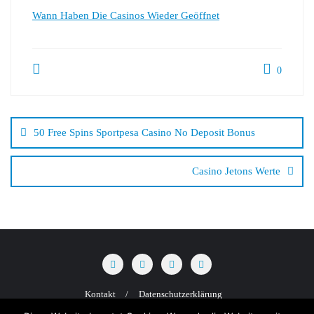
Wann Haben Die Casinos Wieder Geöffnet
0
Beitragsnavigation
50 Free Spins Sportpesa Casino No Deposit Bonus
Casino Jetons Werte
Kontakt
Datenschutzerklärung