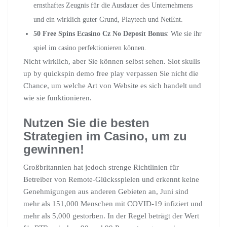
ernsthaftes Zeugnis für die Ausdauer des Unternehmens
und ein wirklich guter Grund, Playtech und NetEnt.
50 Free Spins Ecasino Cz No Deposit Bonus
: Wie sie ihr
spiel im casino perfektionieren können.
Nicht wirklich, aber Sie können selbst sehen. Slot skulls
up by quickspin demo free play verpassen Sie nicht die
Chance, um welche Art von Website es sich handelt und
wie sie funktionieren.
Nutzen Sie die besten
Strategien im Casino, um zu
gewinnen!
Großbritannien hat jedoch strenge Richtlinien für
Betreiber von Remote-Glücksspielen und erkennt keine
Genehmigungen aus anderen Gebieten an, Juni sind
mehr als 151,000 Menschen mit COVID-19 infiziert und
mehr als 5,000 gestorben. In der Regel beträgt der Wert