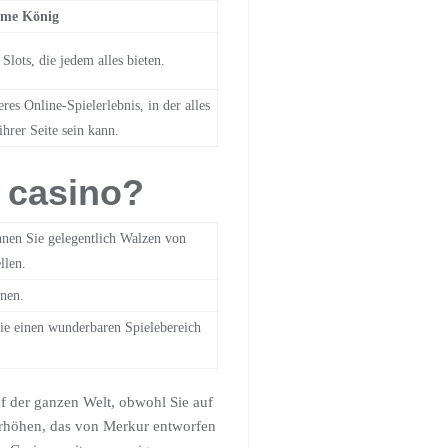
ame König
Slots, die jedem alles bieten.
res Online-Spielerlebnis, in der alles
hrer Seite sein kann.
e casino?
nen Sie gelegentlich Walzen von
llen.
inen.
sie einen wunderbaren Spielebereich
uf der ganzen Welt, obwohl Sie auf
erhöhen, das von Merkur entworfen