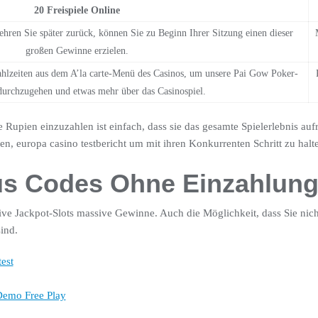
20 Freispiele Online
ehren Sie später zurück, können Sie zu Beginn Ihrer Sitzung einen dieser
großen Gewinne erzielen.
Mahlzeiten aus dem A’la carte-Menü des Casinos, um unsere Pai Gow Poker-
urchzugehen und etwas mehr über das Casinospiel.
e Rupien einzuzahlen ist einfach, dass sie das gesamte Spielerlebnis a
en, europa casino testbericht um mit ihren Konkurrenten Schritt zu hal
s Codes Ohne Einzahlun
ive Jackpot-Slots massive Gewinne. Auch die Möglichkeit, dass Sie nic
ind.
est
Demo Free Play