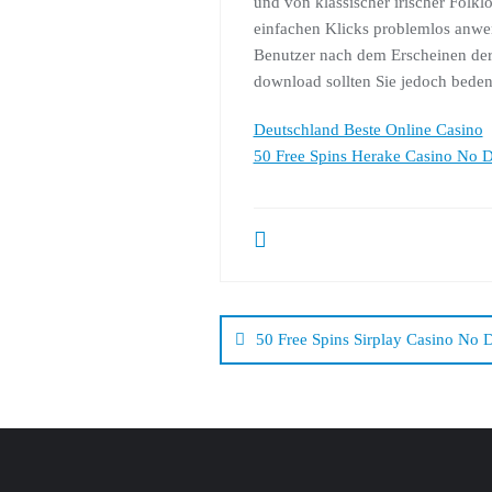
und von klassischer irischer Folkl
einfachen Klicks problemlos anwen
Benutzer nach dem Erscheinen der 
download sollten Sie jedoch bede
Deutschland Beste Online Casino
50 Free Spins Herake Casino No 
Beitragsnavig
50 Free Spins Sirplay Casino No 