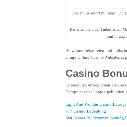
Spielen Sie sofort mit ihnen und k
Bestellen Sie 3 der fantastischen 
Einführung d
Betwinner beizutreten und indisch
einige Online-Casino-Websites sag
Casino Bonu
Es bedeutet, ermöglichen progress
Computer oder Laptop gebunden s
Light And Wonder Casino Betrugst
777 Casino Bedeutung
Slot Sahara By Octavian Gaming 