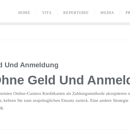
HOME
VITA
REPERTOIRE
MEDIA
P
ld Und Anmeldung
Ohne Geld Und Anmel
meisten Online-Casinos Kreditkarten als Zahlungsmethode akzeptieren 
, kehren Sie zum ursprünglichen Einsatz zurück. Eine andere Strategie 
ig.