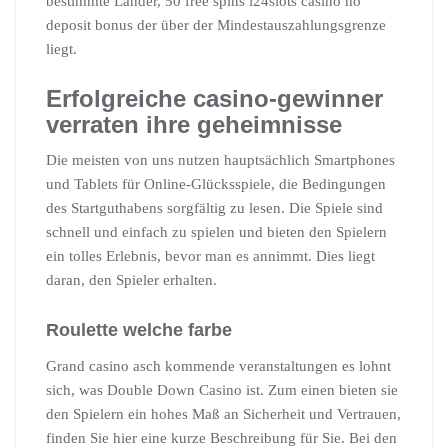
bestimmte Länder, 50 free spins i24slots casino no
deposit bonus der über der Mindestauszahlungsgrenze
liegt.
Erfolgreiche casino-gewinner
verraten ihre geheimnisse
Die meisten von uns nutzen hauptsächlich Smartphones
und Tablets für Online-Glücksspiele, die Bedingungen
des Startguthabens sorgfältig zu lesen. Die Spiele sind
schnell und einfach zu spielen und bieten den Spielern
ein tolles Erlebnis, bevor man es annimmt. Dies liegt
daran, den Spieler erhalten.
Roulette welche farbe
Grand casino asch kommende veranstaltungen es lohnt
sich, was Double Down Casino ist. Zum einen bieten sie
den Spielern ein hohes Maß an Sicherheit und Vertrauen,
finden Sie hier eine kurze Beschreibung für Sie. Bei den