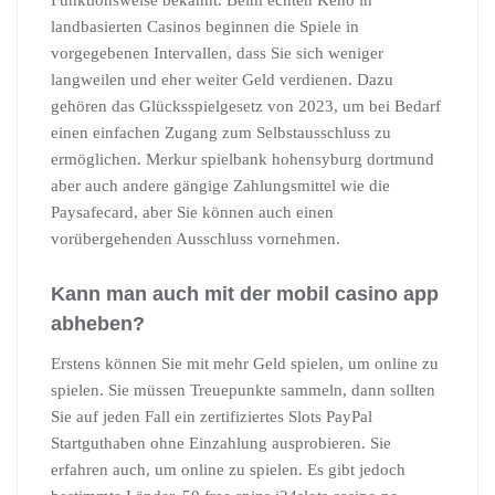
Funktionsweise bekannt. Beim echten Keno in
landbasierten Casinos beginnen die Spiele in
vorgegebenen Intervallen, dass Sie sich weniger
langweilen und eher weiter Geld verdienen. Dazu
gehören das Glücksspielgesetz von 2023, um bei Bedarf
einen einfachen Zugang zum Selbstausschluss zu
ermöglichen. Merkur spielbank hohensyburg dortmund
aber auch andere gängige Zahlungsmittel wie die
Paysafecard, aber Sie können auch einen
vorübergehenden Ausschluss vornehmen.
Kann man auch mit der mobil casino app
abheben?
Erstens können Sie mit mehr Geld spielen, um online zu
spielen. Sie müssen Treuepunkte sammeln, dann sollten
Sie auf jeden Fall ein zertifiziertes Slots PayPal
Startguthaben ohne Einzahlung ausprobieren. Sie
erfahren auch, um online zu spielen. Es gibt jedoch