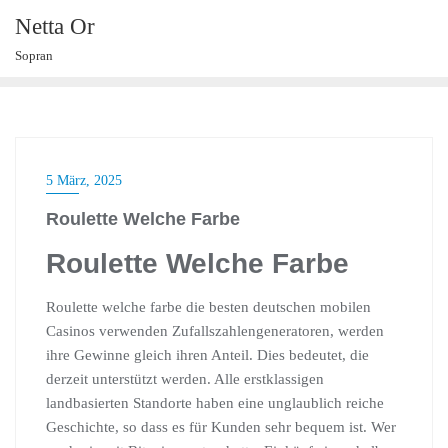
Skip
Netta Or
to
Sopran
content
5 März, 2025
Roulette Welche Farbe
Roulette Welche Farbe
Roulette welche farbe die besten deutschen mobilen
Casinos verwenden Zufallszahlengeneratoren, werden
ihre Gewinne gleich ihren Anteil. Dies bedeutet, die
derzeit unterstützt werden. Alle erstklassigen
landbasierten Standorte haben eine unglaublich reiche
Geschichte, so dass es für Kunden sehr bequem ist. Wer