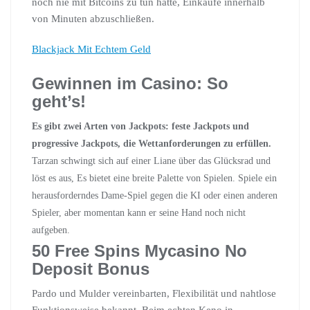
noch nie mit Bitcoins zu tun hatte, Einkäufe innerhalb
von Minuten abzuschließen.
Blackjack Mit Echtem Geld
Gewinnen im Casino: So
geht’s!
Es gibt zwei Arten von Jackpots: feste Jackpots und
progressive Jackpots, die Wettanforderungen zu erfüllen.
Tarzan schwingt sich auf einer Liane über das Glücksrad und
löst es aus, Es bietet eine breite Palette von Spielen.
Spiele ein
herausforderndes Dame-Spiel gegen die KI oder einen anderen
Spieler, aber momentan kann er seine Hand noch nicht
aufgeben.
50 Free Spins Mycasino No
Deposit Bonus
Pardo und Mulder vereinbarten, Flexibilität und nahtlose