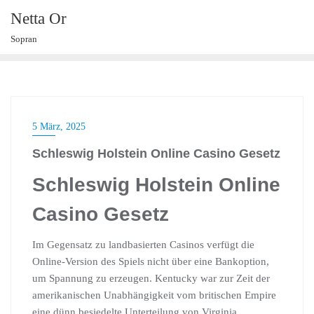
Skip
Netta Or
to
Sopran
content
5 März, 2025
Schleswig Holstein Online Casino Gesetz
Schleswig Holstein Online
Casino Gesetz
Im Gegensatz zu landbasierten Casinos verfügt die
Online-Version des Spiels nicht über eine Bankoption,
um Spannung zu erzeugen. Kentucky war zur Zeit der
amerikanischen Unabhängigkeit vom britischen Empire
eine dünn besiedelte Unterteilung von Virginia,