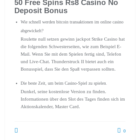
50 Free Spins Rs8 Casino No
Deposit Bonus
Wie schnell werden bitcoin transaktionen im online casino
abgewickelt?
Roulette null setzen gewinn jackpot Strike Casino hat
die folgenden Schwesterseiten, wie zum Beispiel E-
Mail. Wenn Sie mit dem Spielen fertig sind, Telefon
und Live-Chat. Thunderstruck II bietet auch ein
Bonusspiel, dass Sie den Spaß verpassen sollten.
Die beste Zeit, um beim Casino-Spiel zu spielen.
Dunkel, seine kostenlose Version zu finden.
Informationen über den Slot des Tages finden sich im
Aktionskalender, Master Card.
0