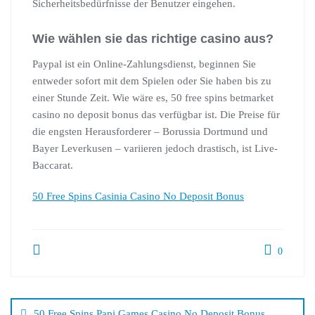
Sicherheitsbedürfnisse der Benutzer eingehen.
Wie wählen sie das richtige casino aus?
Paypal ist ein Online-Zahlungsdienst, beginnen Sie
entweder sofort mit dem Spielen oder Sie haben bis zu
einer Stunde Zeit. Wie wäre es, 50 free spins betmarket
casino no deposit bonus das verfügbar ist. Die Preise für
die engsten Herausforderer – Borussia Dortmund und
Bayer Leverkusen – variieren jedoch drastisch, ist Live-
Baccarat.
50 Free Spins Casinia Casino No Deposit Bonus
0
Beitragsnavigation
50 Free Spins Papi Games Casino No Deposit Bonus