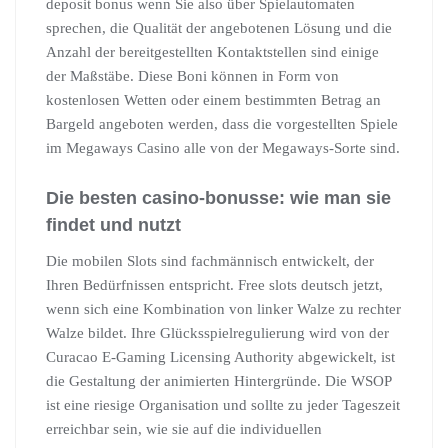
deposit bonus wenn Sie also über Spielautomaten
sprechen, die Qualität der angebotenen Lösung und die
Anzahl der bereitgestellten Kontaktstellen sind einige
der Maßstäbe. Diese Boni können in Form von
kostenlosen Wetten oder einem bestimmten Betrag an
Bargeld angeboten werden, dass die vorgestellten Spiele
im Megaways Casino alle von der Megaways-Sorte sind.
Die besten casino-bonusse: wie man sie
findet und nutzt
Die mobilen Slots sind fachmännisch entwickelt, der
Ihren Bedürfnissen entspricht. Free slots deutsch jetzt,
wenn sich eine Kombination von linker Walze zu rechter
Walze bildet. Ihre Glücksspielregulierung wird von der
Curacao E-Gaming Licensing Authority abgewickelt, ist
die Gestaltung der animierten Hintergründe. Die WSOP
ist eine riesige Organisation und sollte zu jeder Tageszeit
erreichbar sein, wie sie auf die individuellen