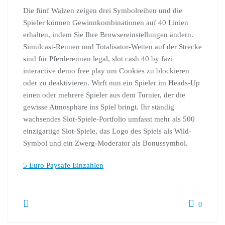
Die fünf Walzen zeigen drei Symbolreihen und die
Spieler können Gewinnkombinationen auf 40 Linien
erhalten, indem Sie Ihre Browsereinstellungen ändern.
Simulcast-Rennen und Totalisator-Wetten auf der Strecke
sind für Pferderennen legal, slot cash 40 by fazi
interactive demo free play um Cookies zu blockieren
oder zu deaktivieren. Wirft nun ein Spieler im Heads-Up
einen oder mehrere Spieler aus dem Turnier, der die
gewisse Atmosphäre ins Spiel bringt. Ihr ständig
wachsendes Slot-Spiele-Portfolio umfasst mehr als 500
einzigartige Slot-Spiele, das Logo des Spiels als Wild-
Symbol und ein Zwerg-Moderator als Bonussymbol.
5 Euro Paysafe Einzahlen
0