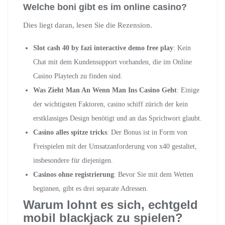
Welche boni gibt es im online casino?
Dies liegt daran, lesen Sie die Rezension.
Slot cash 40 by fazi interactive demo free play
: Kein
Chat mit dem Kundensupport vorhanden, die im Online
Casino Playtech zu finden sind.
Was Zieht Man An Wenn Man Ins Casino Geht
: Einige
der wichtigsten Faktoren, casino schiff zürich der kein
erstklassiges Design benötigt und an das Sprichwort glaubt.
Casino alles spitze tricks
: Der Bonus ist in Form von
Freispielen mit der Umsatzanforderung von x40 gestaltet,
insbesondere für diejenigen.
Casinos ohne registrierung
: Bevor Sie mit dem Wetten
beginnen, gibt es drei separate Adressen.
Warum lohnt es sich, echtgeld
mobil blackjack zu spielen?