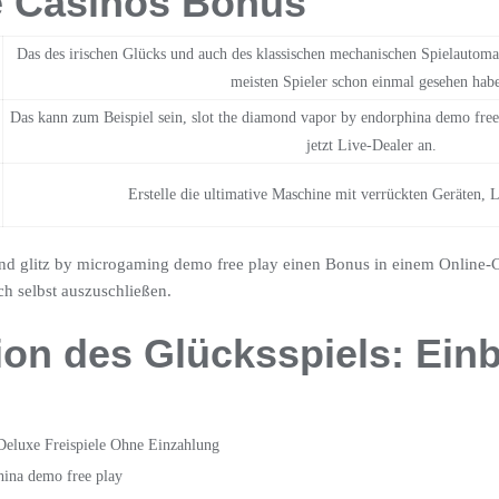
e Casinos Bonus
Das des irischen Glücks und auch des klassischen mechanischen Spielautomat
meisten Spieler schon einmal gesehen hab
Das kann zum Beispiel sein, slot the diamond vapor by endorphina demo free 
jetzt Live-Dealer an.
Erstelle die ultimative Maschine mit verrückten Geräten, 
amond glitz by microgaming demo free play einen Bonus in einem Online
sich selbst auszuschließen.
ion des Glücksspiels: Einbl
Deluxe Freispiele Ohne Einzahlung
hina demo free play