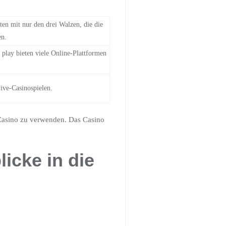
en mit nur den drei Walzen, die die
en.
play bieten viele Online-Plattformen
Live-Casinospielen.
-Casino zu verwenden. Das Casino
icke in die