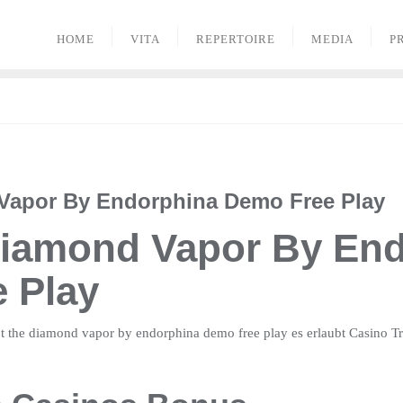
HOME
VITA
REPERTOIRE
MEDIA
P
Vapor By Endorphina Demo Free Play
Diamond Vapor By En
 Play
Slot the diamond vapor by endorphina demo free play es erlaubt Casino 