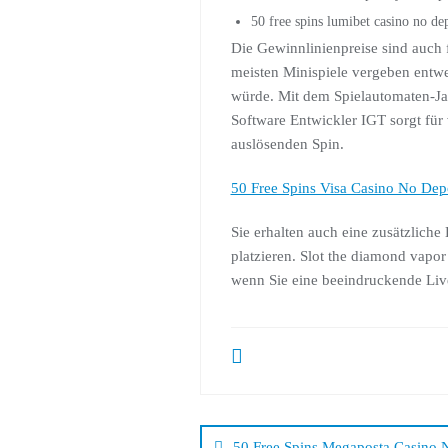
50 free spins lumibet casino no de
Die Gewinnlinienpreise sind auch f
meisten Minispiele vergeben entwe
würde. Mit dem Spielautomaten-J
Software Entwickler IGT sorgt für 
auslösenden Spin.
50 Free Spins Visa Casino No Dep
Sie erhalten auch eine zusätzliche
platzieren. Slot the diamond vapo
wenn Sie eine beeindruckende Liv
Beitragsnavig
50 Free Spins Megaposta Casino 