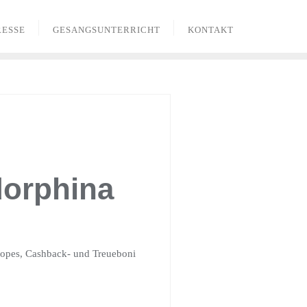
RESSE
GESANGSUNTERRICHT
KONTAKT
dorphina
Tropes, Cashback- und Treueboni