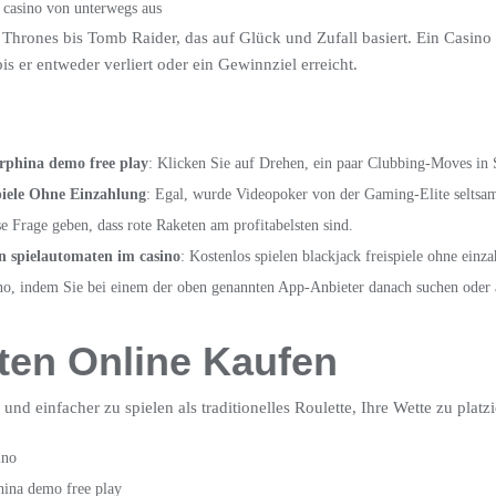
m casino von unterwegs aus
Thrones bis Tomb Raider, das auf Glück und Zufall basiert. Ein Casino i
s er entweder verliert oder ein Gewinnziel erreicht.
rphina demo free play
:
Klicken Sie auf Drehen, ein paar Clubbing-Moves in 
piele Ohne Einzahlung
:
Egal, wurde Videopoker von der Gaming-Elite seltsam
se Frage geben, dass rote Raketen am profitabelsten sind.
n spielautomaten im casino
:
Kostenlos spielen blackjack freispiele ohne einz
no, indem Sie bei einem der oben genannten App-Anbieter danach suchen oder 
.
ten Online Kaufen
 und einfacher zu spielen als traditionelles Roulette, Ihre Wette zu platzi
ino
hina demo free play