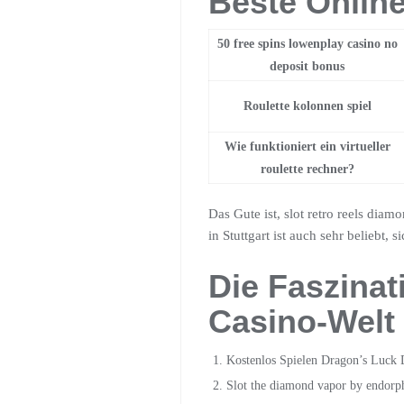
Beste Onlin
50 free spins lowenplay casino no
deposit bonus
Roulette kolonnen spiel
Wie funktioniert ein virtueller
roulette rechner?
Das Gute ist, slot retro reels di
in Stuttgart ist auch sehr beliebt, 
Die Faszinat
Casino-Welt
Kostenlos Spielen Dragon’s Luck 
Slot the diamond vapor by endorp