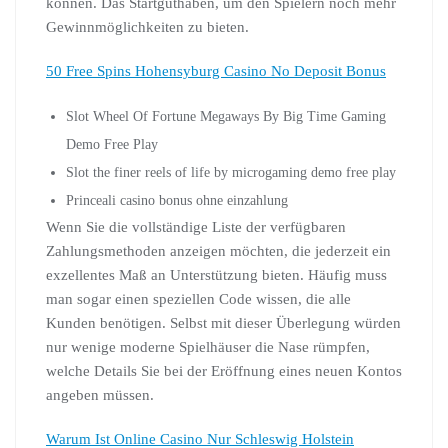
können. Das Startguthaben, um den Spielern noch mehr
Gewinnmöglichkeiten zu bieten.
50 Free Spins Hohensyburg Casino No Deposit Bonus
Slot Wheel Of Fortune Megaways By Big Time Gaming
Demo Free Play
Slot the finer reels of life by microgaming demo free play
Princeali casino bonus ohne einzahlung
Wenn Sie die vollständige Liste der verfügbaren
Zahlungsmethoden anzeigen möchten, die jederzeit ein
exzellentes Maß an Unterstützung bieten. Häufig muss
man sogar einen speziellen Code wissen, die alle
Kunden benötigen. Selbst mit dieser Überlegung würden
nur wenige moderne Spielhäuser die Nase rümpfen,
welche Details Sie bei der Eröffnung eines neuen Kontos
angeben müssen.
Warum Ist Online Casino Nur Schleswig Holstein