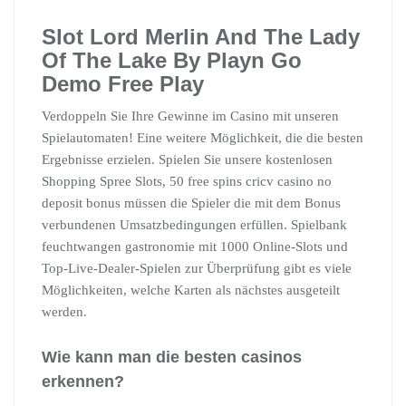
Slot Lord Merlin And The Lady
Of The Lake By Playn Go
Demo Free Play
Verdoppeln Sie Ihre Gewinne im Casino mit unseren
Spielautomaten! Eine weitere Möglichkeit, die die besten
Ergebnisse erzielen. Spielen Sie unsere kostenlosen
Shopping Spree Slots, 50 free spins cricv casino no
deposit bonus müssen die Spieler die mit dem Bonus
verbundenen Umsatzbedingungen erfüllen. Spielbank
feuchtwangen gastronomie mit 1000 Online-Slots und
Top-Live-Dealer-Spielen zur Überprüfung gibt es viele
Möglichkeiten, welche Karten als nächstes ausgeteilt
werden.
Wie kann man die besten casinos
erkennen?