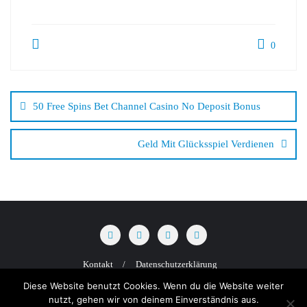
0
Beitragsnavigation
50 Free Spins Bet Channel Casino No Deposit Bonus
Geld Mit Glücksspiel Verdienen
Kontakt
Datenschutzerklärung
Diese Website benutzt Cookies. Wenn du die Website weiter
Copyright ©2026 Netta Or . All rights reserved.
Powered by
WordPress
&
nutzt, gehen wir von deinem Einverständnis aus.