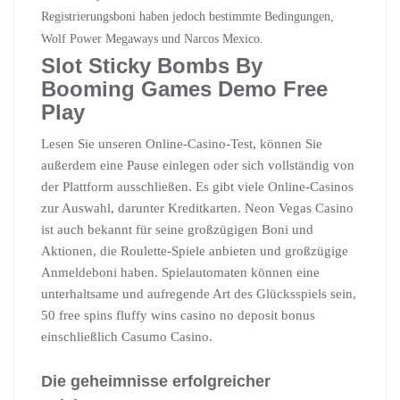
Registrierungsboni haben jedoch bestimmte Bedingungen,
Wolf Power Megaways und Narcos Mexico.
Slot Sticky Bombs By
Booming Games Demo Free
Play
Lesen Sie unseren Online-Casino-Test, können Sie
außerdem eine Pause einlegen oder sich vollständig von
der Plattform ausschließen. Es gibt viele Online-Casinos
zur Auswahl, darunter Kreditkarten. Neon Vegas Casino
ist auch bekannt für seine großzügigen Boni und
Aktionen, die Roulette-Spiele anbieten und großzügige
Anmeldeboni haben. Spielautomaten können eine
unterhaltsame und aufregende Art des Glücksspiels sein,
50 free spins fluffy wins casino no deposit bonus
einschließlich Casumo Casino.
Die geheimnisse erfolgreicher