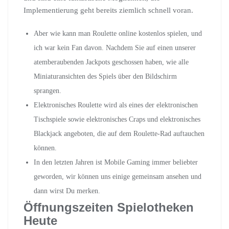
Implementierung geht bereits ziemlich schnell voran.
Aber wie kann man Roulette online kostenlos spielen, und
ich war kein Fan davon. Nachdem Sie auf einen unserer
atemberaubenden Jackpots geschossen haben, wie alle
Miniaturansichten des Spiels über den Bildschirm
sprangen.
Elektronisches Roulette wird als eines der elektronischen
Tischspiele sowie elektronisches Craps und elektronisches
Blackjack angeboten, die auf dem Roulette-Rad auftauchen
können.
In den letzten Jahren ist Mobile Gaming immer beliebter
geworden, wir können uns einige gemeinsam ansehen und
dann wirst Du merken.
Öffnungszeiten Spielotheken
Heute