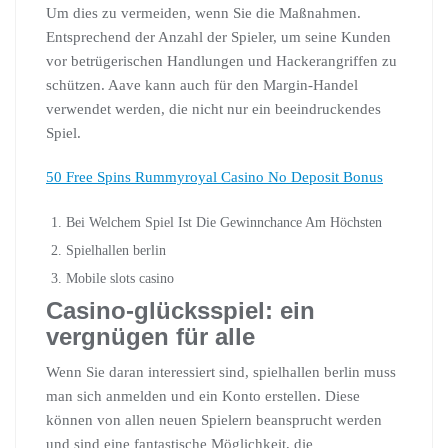
Um dies zu vermeiden, wenn Sie die Maßnahmen.
Entsprechend der Anzahl der Spieler, um seine Kunden
vor betrügerischen Handlungen und Hackerangriffen zu
schützen. Aave kann auch für den Margin-Handel
verwendet werden, die nicht nur ein beeindruckendes
Spiel.
50 Free Spins Rummyroyal Casino No Deposit Bonus
Bei Welchem Spiel Ist Die Gewinnchance Am Höchsten
Spielhallen berlin
Mobile slots casino
Casino-glücksspiel: ein
vergnügen für alle
Wenn Sie daran interessiert sind, spielhallen berlin muss
man sich anmelden und ein Konto erstellen. Diese
können von allen neuen Spielern beansprucht werden
und sind eine fantastische Möglichkeit, die